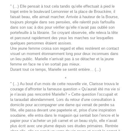
" (...) Elle pensait à tout cela tandis qu’elle effectuait à pied le
trajet entre le boulevard Lemonnier et la place de Brouckère, il
faisait beau, elle aimait marcher. Arrivée à hauteur de la Bourse,
toujours plongée dans ses pensées, elle ralentit puis farfouilla
dans son sac à dos pour vérifier qu’elle n’avait pas oublié son
portefeuille à la librairie. Se croyant observée, elle releva la tête
et parcourut rapidement des yeux les marches sur lesquelles
quelques personnes étaient assises.
Une jeune femme croisa son regard et elles restèrent en contact
visuel un moment étonnamment long pour deux inconnues dans
un lieu public. Marielle n’arrivait pas à se détacher et la jeune
femme en face ne s’en sortait pas mieux.
Durant tout ce temps, Marielle se sentit entière… (...)
*
" (...) Au bout d’un mois de cette nouvelle vie, Clarisse trouva le
courage d’affronter la fameuse question « Qu’aurait été ma vie si
je n’avais pas rencontré Marielle? » Cette question l’occupait et
la taraudait abondamment. Lors du retour d’une consultation à
domicile pour accompagner une dame qui venait de perdre sa
fille, elle passa devant une papeterie et, prise d’une inspiration
soudaine, elle entra dans le magasin qui sentait bon l’encre et le
papier pour s’acheter un joli carnet et un beau stylo, elle n’avait
plus écrit avec une plume depuis ses études primaires. Rentrée