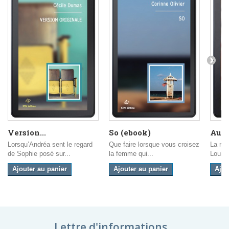
Version...
So (ebook)
Au g
Lorsqu’Andréa sent le regard
Que faire lorsque vous croisez
La ren
de Sophie posé sur...
la femme qui...
Louisa 
Ajouter au panier
Ajouter au panier
Ajou
Lettre d'informations