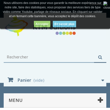
Nous utilisons des cookies pour vous garantir la meilleure expérience sur
Connexion
notre site, faire des statistiques, vous proposer des services tiers de type
vidéo comme Youtube, partage de réseaux sociaux. En cliquant sur valider
et en fermant cette bannière, vous acceptez le dépôt des cookies.
Accepter
En savoir plus
Panier
(vide)
MENU