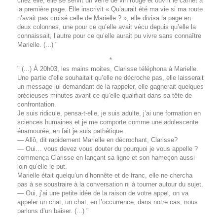
chez elle, elle se servit un verre de vin rouge et ouvrit le carnet à
la première page. Elle inscrivit « Qu’aurait été ma vie si ma route
n’avait pas croisé celle de Marielle ? », elle divisa la page en
deux colonnes, une pour ce qu’elle avait vécu depuis qu’elle la
connaissait, l’autre pour ce qu’elle aurait pu vivre sans connaître
Marielle. (...) "
*
" (...) À 20h03, les mains moites, Clarisse téléphona à Marielle.
Une partie d’elle souhaitait qu’elle ne décroche pas, elle laisserait
un message lui demandant de la rappeler, elle gagnerait quelques
précieuses minutes avant ce qu’elle qualifiait dans sa tête de
confrontation.
Je suis ridicule, pensa-t-elle, je suis adulte, j’ai une formation en
sciences humaines et je me comporte comme une adolescente
énamourée, en fait je suis pathétique.
— Allô, dit rapidement Marielle en décrochant, Clarisse?
— Oui… vous devez vous douter du pourquoi je vous appelle ?
commença Clarisse en lançant sa ligne et son hameçon aussi
loin qu’elle le put.
Marielle était quelqu’un d’honnête et de franc, elle ne chercha
pas à se soustraire à la conversation ni à tourner autour du sujet.
— Oui, j’ai une petite idée de la raison de votre appel, on va
appeler un chat, un chat, en l’occurrence, dans notre cas, nous
parlons d’un baiser. (...) "