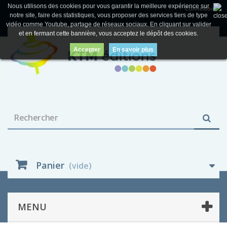
Nous utilisons des cookies pour vous garantir la meilleure expérience sur
Connexion
notre site, faire des statistiques, vous proposer des services tiers de type
vidéo comme Youtube, partage de réseaux sociaux. En cliquant sur valider
et en fermant cette bannière, vous acceptez le dépôt des cookies.
Accepter
En savoir plus
Panier
(vide)
MENU