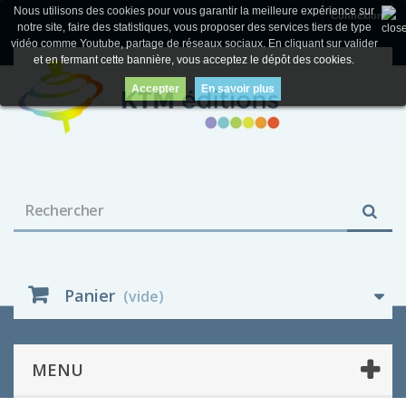
Nous utilisons des cookies pour vous garantir la meilleure expérience sur
Connexion
notre site, faire des statistiques, vous proposer des services tiers de type
vidéo comme Youtube, partage de réseaux sociaux. En cliquant sur valider
et en fermant cette bannière, vous acceptez le dépôt des cookies.
Accepter
En savoir plus
Panier
(vide)
MENU