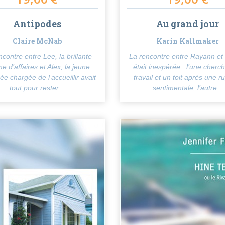
Antipodes
Au grand jour
Claire McNab
Karin Kallmaker
ncontre entre Lee, la brillante
La rencontre entre Rayann et
 d’affaires et Alex, la jeune
était inespérée : l’une cherch
ée chargée de l’accueillir avait
travail et un toit après une r
tout pour rester...
sentimentale, l’autre...