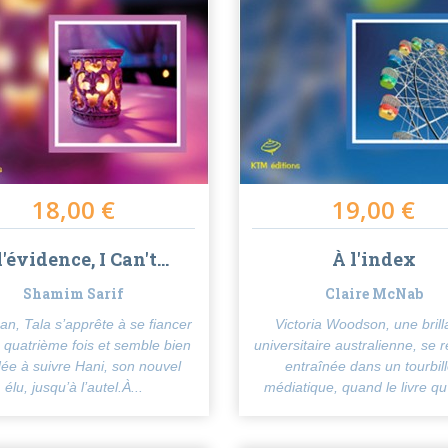
18,00 €
19,00 €
l'évidence, I Can't...
À l'index
Shamim Sarif
Claire McNab
n, Tala s’apprête à se fiancer
Victoria Woodson, une brill
a quatrième fois et semble bien
universitaire australienne, se 
ée à suivre Hani, son nouvel
entraînée dans un tourbil
élu, jusqu’à l’autel.À...
médiatique, quand le livre qu’