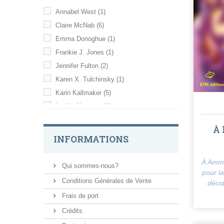
Annabel West
(1)
Claire McNab
(6)
Emma Donoghue
(1)
Frankie J. Jones
(1)
Jennifer Fulton
(2)
Karen X. Tulchinsky
(1)
Karin Kallmaker
(5)
Lesléa Newman
(1)
Shamim Sarif
(1)
À 
Tracey Richardson
(1)
INFORMATIONS
Vida
(1)
À Amma
Qui sommes-nous?
pour l
Conditions Générales de Vente
décid
Frais de port
Crédits