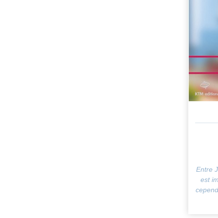
Entre J
est i
cependa