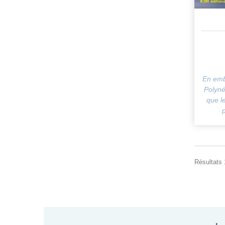
En emb
Polyné
que l
Résultats 