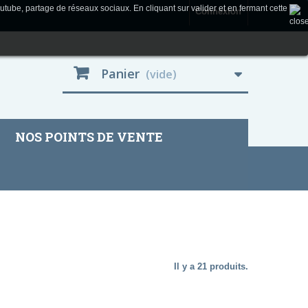
utube, partage de réseaux sociaux. En cliquant sur valider et en fermant cette
Connexion
Panier
(vide)
NOS POINTS DE VENTE
Il y a 21 produits.