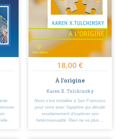
18,00 €
À l'origine
Karen X. Tulchinsky
ante
Nomi s’est installée à San Francisco
retrouve
pour vivre avec Sapphire qui décide
lon
soudainement d’explorer son
elle...
hétérosexualité. Rien ne va plus....