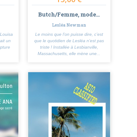
Butch/Femme, mode...
Lesléa Newman
 Louisa
Le moins que l’on puisse dire, c’est
ait un
que le quotidien de Lesléa n’est pas
upture
triste ! Installée à Lesbianville,
Massachusetts, elle mène une...