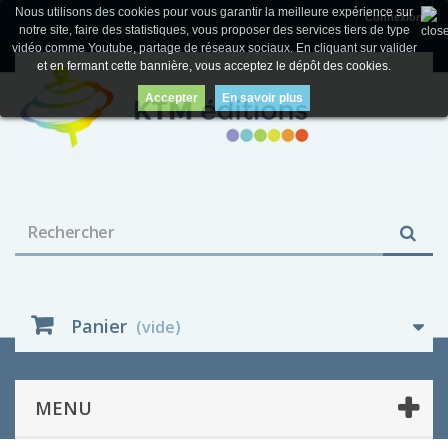
Nous utilisons des cookies pour vous garantir la meilleure expérience sur
Connexion
notre site, faire des statistiques, vous proposer des services tiers de type
vidéo comme Youtube, partage de réseaux sociaux. En cliquant sur valider
et en fermant cette bannière, vous acceptez le dépôt des cookies.
Accepter
En savoir plus
Panier
(vide)
MENU