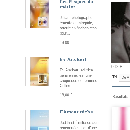
Les Risques du
métier
Jillian, photographe
émérite et intrépide,
atterrit en Afghanistan
pour...
19,00 €
Ev Anckert
© D. R.
Ev Anckert, éditrice
parisienne, est une
Tri
De A 
croqueuse de femmes.
Celles...
18,00 €
Résultats 1
L'Amour rêche
Judith et Émilie se sont
rencontrées lors d’une