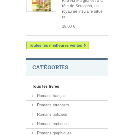
Kira Na Murgha est à la
tête de Seragana, un
royaume insulaire situé
en...
19,00 €
Toutes les meilleures ventes
CATÉGORIES
Tous les livres
Romans français
Romans étrangers
Romans policiers
Romans érotiques
Romans graphiques