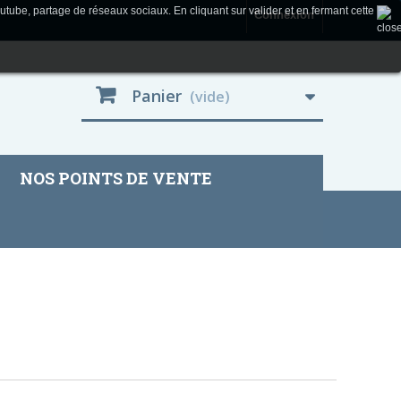
utube, partage de réseaux sociaux. En cliquant sur valider et en fermant cette
Connexion
Panier
(vide)
NOS POINTS DE VENTE