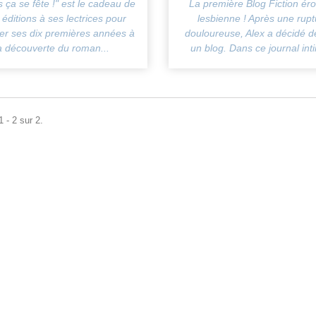
 ça se fête !" est le cadeau de
La première Blog Fiction éro
éditions à ses lectrices pour
lesbienne ! Après une rup
er ses dix premières années à
douloureuse, Alex a décidé de
a découverte du roman...
un blog. Dans ce journal inti
 - 2 sur 2.