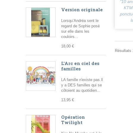
"10 ans
KTM 
Version originale
ponctu
l
Lorsqu’Andréa sent le
regard de Sophie posé
sur elle dans les
couloirs...
18,00 €
Résultats 1
L'Arc en ciel des
familles
LA famille n'existe pas.Il
y a DES familles qui se
côtoient au quotidien...
13,95 €
Opération
Twilight