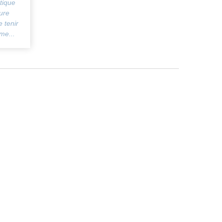
tique
ture
 tenir
me...