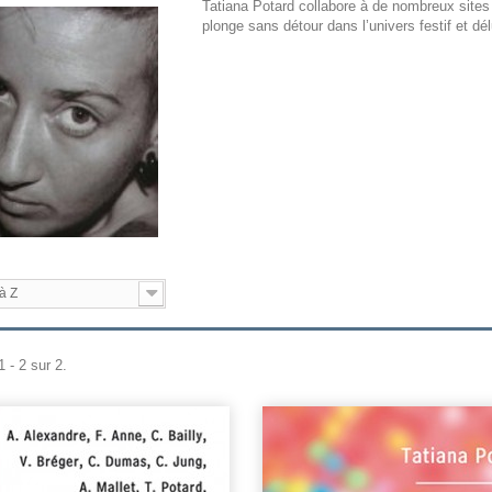
Tatiana Potard collabore à de nombreux site
plonge sans détour dans l’univers festif et dé
à Z
 - 2 sur 2.