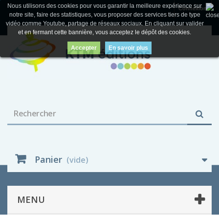
Nous utilisons des cookies pour vous garantir la meilleure expérience sur
Connexion
notre site, faire des statistiques, vous proposer des services tiers de type
vidéo comme Youtube, partage de réseaux sociaux. En cliquant sur valider
et en fermant cette bannière, vous acceptez le dépôt des cookies.
Accepter
En savoir plus
Panier
(vide)
MENU