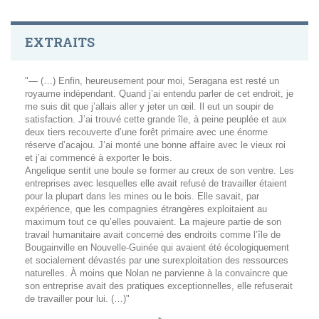
EXTRAITS
"— (…) Enfin, heureusement pour moi, Seragana est resté un
royaume indépendant. Quand j’ai entendu parler de cet endroit, je
me suis dit que j’allais aller y jeter un œil. Il eut un soupir de
satisfaction. J’ai trouvé cette grande île, à peine peuplée et aux
deux tiers recouverte d’une forêt primaire avec une énorme
réserve d’acajou. J’ai monté une bonne affaire avec le vieux roi
et j’ai commencé à exporter le bois.
Angelique sentit une boule se former au creux de son ventre. Les
entreprises avec lesquelles elle avait refusé de travailler étaient
pour la plupart dans les mines ou le bois. Elle savait, par
expérience, que les compagnies étrangères exploitaient au
maximum tout ce qu’elles pouvaient. La majeure partie de son
travail humanitaire avait concerné des endroits comme l’île de
Bougainville en Nouvelle-Guinée qui avaient été écologiquement
et socialement dévastés par une surexploitation des ressources
naturelles. À moins que Nolan ne parvienne à la convaincre que
son entreprise avait des pratiques exceptionnelles, elle refuserait
de travailler pour lui. (…)"