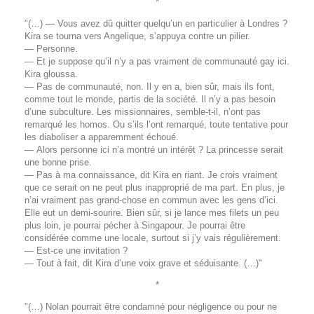
*
"(…) — Vous avez dû quitter quelqu’un en particulier à Londres ?
Kira se tourna vers Angelique, s’appuya contre un pilier.
— Personne.
— Et je suppose qu’il n’y a pas vraiment de communauté gay ici.
Kira gloussa.
— Pas de communauté, non. Il y en a, bien sûr, mais ils font,
comme tout le monde, partis de la société. Il n’y a pas besoin
d’une subculture. Les missionnaires, semble-t-il, n’ont pas
remarqué les homos. Ou s’ils l’ont remarqué, toute tentative pour
les diaboliser a apparemment échoué.
— Alors personne ici n’a montré un intérêt ? La princesse serait
une bonne prise.
— Pas à ma connaissance, dit Kira en riant. Je crois vraiment
que ce serait on ne peut plus inapproprié de ma part. En plus, je
n’ai vraiment pas grand-chose en commun avec les gens d’ici.
Elle eut un demi-sourire. Bien sûr, si je lance mes filets un peu
plus loin, je pourrai pécher à Singapour. Je pourrai être
considérée comme une locale, surtout si j’y vais régulièrement.
— Est-ce une invitation ?
— Tout à fait, dit Kira d’une voix grave et séduisante. (…)"
*
"(…) Nolan pourrait être condamné pour négligence ou pour ne