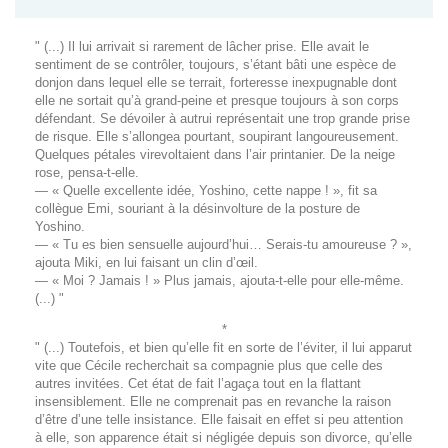
" (...) Il lui arrivait si rarement de lâcher prise. Elle avait le
sentiment de se contrôler, toujours, s’étant bâti une espèce de
donjon dans lequel elle se terrait, forteresse inexpugnable dont
elle ne sortait qu’à grand-peine et presque toujours à son corps
défendant. Se dévoiler à autrui représentait une trop grande prise
de risque. Elle s’allongea pourtant, soupirant langoureusement.
Quelques pétales virevoltaient dans l’air printanier. De la neige
rose, pensa-t-elle.
— « Quelle excellente idée, Yoshino, cette nappe ! », fit sa
collègue Emi, souriant à la désinvolture de la posture de
Yoshino.
— « Tu es bien sensuelle aujourd’hui… Serais-tu amoureuse ? »,
ajouta Miki, en lui faisant un clin d’œil.
— « Moi ? Jamais ! » Plus jamais, ajouta-t-elle pour elle-même.
(...) "
*
" (...) Toutefois, et bien qu’elle fit en sorte de l’éviter, il lui apparut
vite que Cécile recherchait sa compagnie plus que celle des
autres invitées. Cet état de fait l’agaça tout en la flattant
insensiblement. Elle ne comprenait pas en revanche la raison
d’être d’une telle insistance. Elle faisait en effet si peu attention
à elle, son apparence était si négligée depuis son divorce, qu’elle