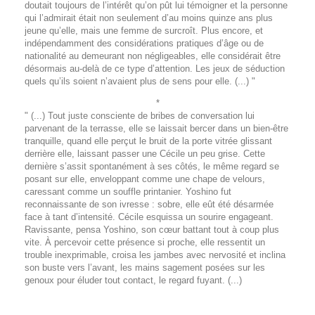
doutait toujours de l’intérêt qu’on pût lui témoigner et la personne
qui l’admirait était non seulement d’au moins quinze ans plus
jeune qu’elle, mais une femme de surcroît. Plus encore, et
indépendamment des considérations pratiques d’âge ou de
nationalité au demeurant non négligeables, elle considérait être
désormais au-delà de ce type d’attention. Les jeux de séduction
quels qu’ils soient n’avaient plus de sens pour elle. (...) "
*
" (...) Tout juste consciente de bribes de conversation lui
parvenant de la terrasse, elle se laissait bercer dans un bien-être
tranquille, quand elle perçut le bruit de la porte vitrée glissant
derrière elle, laissant passer une Cécile un peu grise. Cette
dernière s’assit spontanément à ses côtés, le même regard se
posant sur elle, enveloppant comme une chape de velours,
caressant comme un souffle printanier. Yoshino fut
reconnaissante de son ivresse : sobre, elle eût été désarmée
face à tant d’intensité. Cécile esquissa un sourire engageant.
Ravissante, pensa Yoshino, son cœur battant tout à coup plus
vite. À percevoir cette présence si proche, elle ressentit un
trouble inexprimable, croisa les jambes avec nervosité et inclina
son buste vers l’avant, les mains sagement posées sur les
genoux pour éluder tout contact, le regard fuyant. (...)