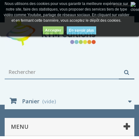
Nous utilisons des cookies pour vous garantir la meilleure expérience sur
Connexion
notre site, faire des statistiques, vous proposer des services tiers de type
vidéo comme Youtube, partage de réseaux sociaux. En cliquant sur valider
et en fermant cette bannière, vous acceptez le dépôt des cookies.
Accepter
En savoir plus
Panier
(vide)
MENU