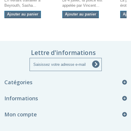
En venant travailler à
Le 4 juillet, la police est
La pre
Beyrouth, Sasha...
appelée par Vincent...
érotiq
Ajouter au panier
Ajouter au panier
Ajou
Lettre d'informations
Catégories
Informations
Mon compte