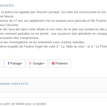
exandre
et, la police est appelée par Vincent Lachaud. Sa mère est inconsciente et son 
nt blessé.
homme de 17 ans est rapidement mis en examen pour parricide et Me Pauline 
our l’assister.
ion de l’avocate dans cette affaire et son refus de se plier aux évidences des
ons viennent perturber sa vie privée : ses vacances tant attendues en compa
pourraient être compromises.
e les investigations ne les entraînent sous d’autres latitudes…
sième enquête de Pauline Vogel fait suite à " La Table du mort " et à " Le Prem
t
Partager
Google+
Pinterest
onnez votre avis
n point de fidélité pour ce produit.