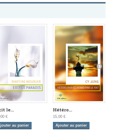
it le...
Hétéro...
Latence
,00 €
15,00 €
15,00 €
jouter au panier
Ajouter au panier
Ajouter a