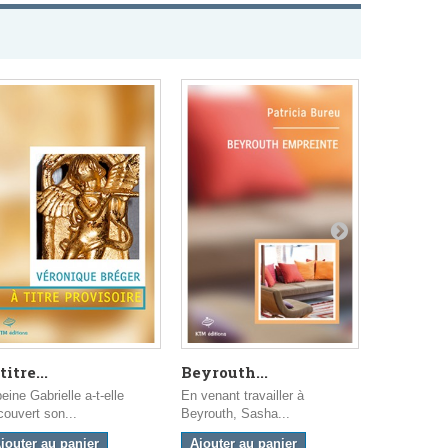
titre...
Beyrouth...
Au grand
eine Gabrielle a-t-elle
En venant travailler à
La rencontr
couvert son...
Beyrouth, Sasha...
Louisa était.
jouter au panier
Ajouter au panier
Ajouter a