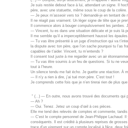
Je suis restée debout face à lui, attendant un signe. Il ho
père, avec une statuette, même sous le coup de la colère.
— Je peux m’asseoir vers toi ? demandé-je en tentant de m’
Il ne réagit pas vraiment. Un léger signe de tête que je pr
Il commence alors à bouger compulsivement les jambes. Je n’
— Vincent, tu es dans une situation délicate et je suis là po
Il me semble qu’il a imperceptiblement haussé les épaules
— Tu vas être présenté à un juge d’instruction qui va t’int
la dispute avec ton père, que l’on sache pourquoi tu l’as f
capables de t’aider. Vincent, tu m’entends ?
Il consent tout juste à me regarder avec un air étonnamment
— Tu vas être soumis à un feu de questions. Si tu ne veux p
tout à l’heure.
Un silence tendu me fait écho. Je guette une réaction. À ma
— Il n’y a rien à dire, j’ai tué mon père. C’est tout !
Je comprends cette fois que je n’en tirerai rien de plus que l
" (...) — En outre, nous avons trouvé des documents qui pou
— Ah ?
— Oui. Tenez. Jetez un coup d’œil à ces pièces.
Elle me tend des relevés de comptes et commente, tandis
— C’est le compte personnel de Jean-Philippe Lachaud. Il y
conséquents. Il est crédité à plusieurs reprises de gross
trace d’un virement sur un compte localisé à Nice, deux foi