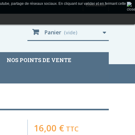
utube, partage de réseaux sociaux. En cliquant sur valider et en fermant cette
Connexion
Panier
(vide)
NOS POINTS DE VENTE
16,00 €
TTC