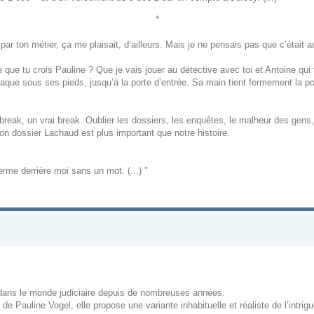
*
ar ton métier, ça me plaisait, d’ailleurs. Mais je ne pensais pas que c’était 
 que tu crois Pauline ? Que je vais jouer au détective avec toi et Antoine qui
raque sous ses pieds, jusqu’à la porte d’entrée. Sa main tient fermement la poi
reak, un vrai break. Oublier les dossiers, les enquêtes, le malheur des gens, 
on dossier Lachaud est plus important que notre histoire.
ferme derrière moi sans un mot. (...) "
dans le monde judiciaire depuis de nombreuses années.
e Pauline Vogel, elle propose une variante inhabituelle et réaliste de l’intrigu