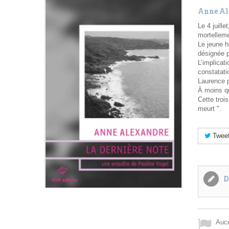
Anne Al
Le 4 juill
mortelleme
Le jeune 
désignée p
L’implicat
constatati
Laurence 
À moins qu
Cette troi
meurt ".
Twee
D
Aucu