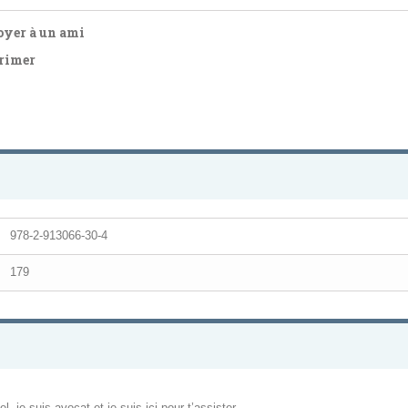
yer à un ami
rimer
978-2-913066-30-4
179
, je suis avocat et je suis ici pour t’assister.