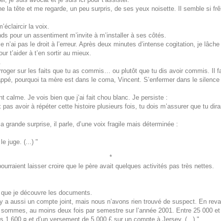
che la tête et me regarde, un peu surpris, de ses yeux noisette. Il semble si 
éclaircir la voix.
ends pour un assentiment m’invite à m’installer à ses côtés.
ai pas le droit à l’erreur. Après deux minutes d’intense cogitation, je lâche 
ur t’aider à t’en sortir au mieux.
.
erroger sur les faits que tu as commis… ou plutôt que tu dis avoir commis. Il 
rappé, pourquoi ta mère est dans le coma, Vincent. S’enfermer dans le silence n
 calme. Je vois bien que j’ai fait chou blanc. Je persiste :
as avoir à répéter cette histoire plusieurs fois, tu dois m’assurer que tu dir
 grande surprise, il parle, d’une voix fragile mais déterminée :
e juge. (...) "
*
rraient laisser croire que le père avait quelques activités pas très nettes.
 que je découvre les documents.
 a aussi un compte joint, mais nous n’avons rien trouvé de suspect. En revan
es sommes, au moins deux fois par semestre sur l’année 2001. Entre 25 000 et
s 1 600 ¤ et d’un versement de 5 000 £ sur un compte à Jersey. (...) "