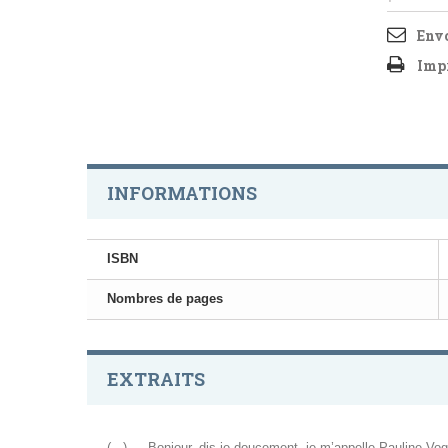
Envo
Imp
INFORMATIONS
ISBN
Nombres de pages
EXTRAITS
(...) — Bonjour, dis-je doucement, je m’appelle Pauline Vogel