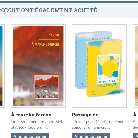
RODUIT ONT ÉGALEMENT ACHETÉ...
À marche forcée
Passage du...
À 
La brève rencontre entre Mel
"Passage du Caire", en deux
A p
et Anouk face à un...
saisons, un univers...
dé
Ajouter au panier
Ajouter au panier
A