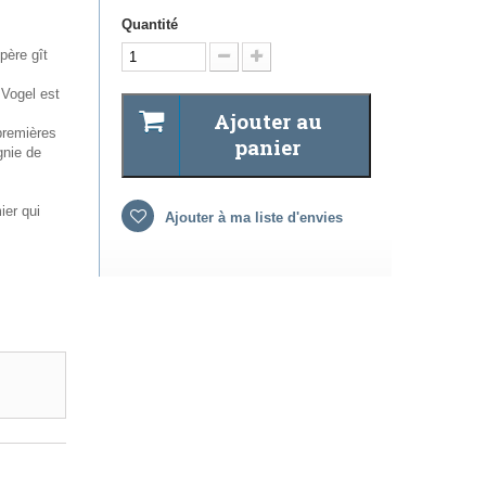
Quantité
père gît
Vogel est
Ajouter au
 premières
panier
gnie de
ier qui
Ajouter à ma liste d'envies