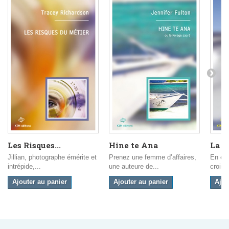
Les Risques...
Hine te Ana
La B
Jillian, photographe émérite et
Prenez une femme d’affaires,
En em
intrépide,...
une auteure de...
croisi
Ajouter au panier
Ajouter au panier
Ajou