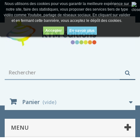
Nous utilisons des cookies pour vous garantir la meilleure expérience sur
Connexion
notre site, faire des statistiques, vous proposer des services tiers de type
vidéo comme Youtube, partage de réseaux sociaux. En cliquant sur valider
et en fermant cette bannière, vous acceptez le dépôt des cookies.
Accepter
En savoir plus
Panier
(vide)
MENU