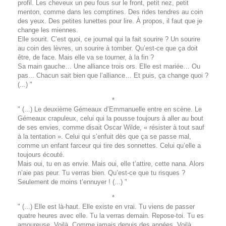
profil. Les cheveux un peu fous sur le front, petit nez, petit
menton, comme dans les comptines. Des rides tendres au coin
des yeux. Des petites lunettes pour lire. À propos, il faut que je
change les miennes.
Elle sourit. C’est quoi, ce journal qui la fait sourire ? Un sourire
au coin des lèvres, un sourire à tomber. Qu’est-ce que ça doit
être, de face. Mais elle va se tourner, à la fin ?
Sa main gauche… Une alliance trois ors. Elle est mariée… Ou
pas... Chacun sait bien que l’alliance… Et puis, ça change quoi ?
(...) "
*
" (...) Le deuxième Gémeaux d’Emmanuelle entre en scène. Le
Gémeaux crapuleux, celui qui la pousse toujours à aller au bout
de ses envies, comme disait Oscar Wilde, « résister à tout sauf
à la tentation ». Celui qui s’enfuit dès que ça se passe mal,
comme un enfant farceur qui tire des sonnettes. Celui qu’elle a
toujours écouté.
Mais oui, tu en as envie. Mais oui, elle t’attire, cette nana. Alors
n’aie pas peur. Tu verras bien. Qu’est-ce que tu risques ?
Seulement de moins t’ennuyer ! (...) "
*
" (...) Elle est là-haut. Elle existe en vrai. Tu viens de passer
quatre heures avec elle. Tu la verras demain. Repose-toi. Tu es
amoureuse. Voilà. Comme jamais depuis des années. Voilà.