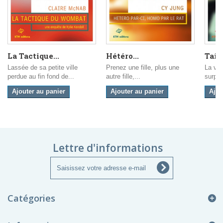
La Tactique...
Hétéro...
Tail
Lassée de sa petite ville
Prenez une fille, plus une
La vie
perdue au fin fond de...
autre fille,...
surpre
Ajouter au panier
Ajouter au panier
Ajou
Lettre d'informations
Catégories