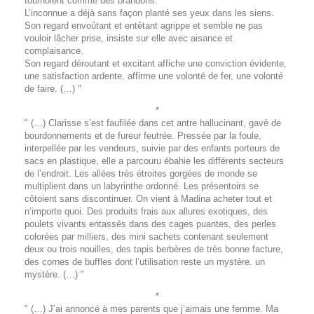
tournoient comme des brandons.
L’inconnue a déjà sans façon planté ses yeux dans les siens.
Son regard envoûtant et entêtant agrippe et semble ne pas
vouloir lâcher prise, insiste sur elle avec aisance et
complaisance.
Son regard déroutant et excitant affiche une conviction évidente,
une satisfaction ardente, affirme une volonté de fer, une volonté
de faire. (…) "
*
" (…) Clarisse s’est faufilée dans cet antre hallucinant, gavé de
bourdonnements et de fureur feutrée. Pressée par la foule,
interpellée par les vendeurs, suivie par des enfants porteurs de
sacs en plastique, elle a parcouru ébahie les différents secteurs
de l’endroit. Les allées très étroites gorgées de monde se
multiplient dans un labyrinthe ordonné. Les présentoirs se
côtoient sans discontinuer. On vient à Madina acheter tout et
n’importe quoi. Des produits frais aux allures exotiques, des
poulets vivants entassés dans des cages puantes, des perles
colorées par milliers, des mini sachets contenant seulement
deux ou trois nouilles, des tapis berbères de très bonne facture,
des cornes de buffles dont l’utilisation reste un mystère. un
mystère. (…) "
*
" (…) J’ai annoncé à mes parents que j’aimais une femme. Ma