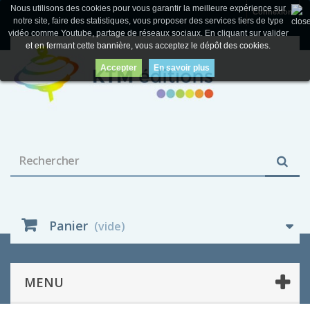
Nous utilisons des cookies pour vous garantir la meilleure expérience sur
Connexion
notre site, faire des statistiques, vous proposer des services tiers de type
vidéo comme Youtube, partage de réseaux sociaux. En cliquant sur valider
et en fermant cette bannière, vous acceptez le dépôt des cookies.
Accepter
En savoir plus
Panier
(vide)
MENU