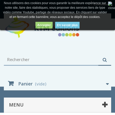
Nous utilisons des cookies pour vous garantir la meilleure expérience sur
Connexion
notre site, faire des statistiques, vous proposer des services tiers de type
vidéo comme Youtube, partage de réseaux sociaux. En cliquant sur valider
et en fermant cette bannière, vous acceptez le dépôt des cookies.
Accepter
En savoir plus
Panier
(vide)
MENU