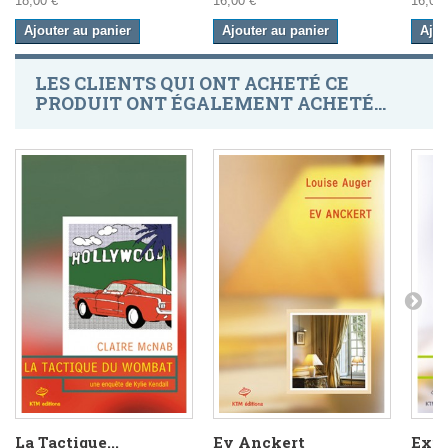
18,00 €
16,00 €
16,00 
Ajouter au panier
Ajouter au panier
Ajou
LES CLIENTS QUI ONT ACHETÉ CE
PRODUIT ONT ÉGALEMENT ACHETÉ...
La Tactique...
Ev Anckert
Exit