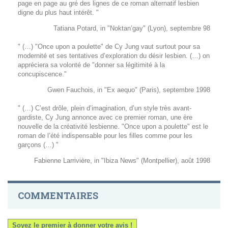
page en page au gré des lignes de ce roman alternatif lesbien
digne du plus haut intérêt. "
Tatiana Potard, in "Noktan’gay" (Lyon), septembre 98
" (…) "Once upon a poulette" de Cy Jung vaut surtout pour sa
modernité et ses tentatives d’exploration du désir lesbien. (…) on
appréciera sa volonté de "donner sa légitimité à la
concupiscence."
Gwen Fauchois, in "Ex aequo" (Paris), septembre 1998
" (…) C’est drôle, plein d’imagination, d’un style très avant-
gardiste, Cy Jung annonce avec ce premier roman, une ère
nouvelle de la créativité lesbienne. "Once upon a poulette" est le
roman de l’été indispensable pour les filles comme pour les
garçons (…) "
Fabienne Larrivière, in "Ibiza News" (Montpellier), août 1998
COMMENTAIRES
Soyez le premier à donner votre avis !