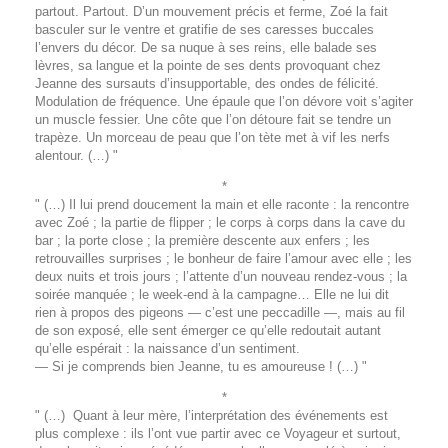
partout. Partout. D’un mouvement précis et ferme, Zoé la fait
basculer sur le ventre et gratifie de ses caresses buccales
l’envers du décor. De sa nuque à ses reins, elle balade ses
lèvres, sa langue et la pointe de ses dents provoquant chez
Jeanne des sursauts d’insupportable, des ondes de félicité.
Modulation de fréquence. Une épaule que l’on dévore voit s’agiter
un muscle fessier. Une côte que l’on détoure fait se tendre un
trapèze. Un morceau de peau que l’on tète met à vif les nerfs
alentour. (…) "
*
" (…) Il lui prend doucement la main et elle raconte : la rencontre
avec Zoé ; la partie de flipper ; le corps à corps dans la cave du
bar ; la porte close ; la première descente aux enfers ; les
retrouvailles surprises ; le bonheur de faire l’amour avec elle ; les
deux nuits et trois jours ; l’attente d’un nouveau rendez-vous ; la
soirée manquée ; le week-end à la campagne… Elle ne lui dit
rien à propos des pigeons — c’est une peccadille —, mais au fil
de son exposé, elle sent émerger ce qu’elle redoutait autant
qu’elle espérait : la naissance d’un sentiment.
— Si je comprends bien Jeanne, tu es amoureuse ! (…) "
*
" (…) Quant à leur mère, l’interprétation des événements est
plus complexe : ils l’ont vue partir avec ce Voyageur et surtout,