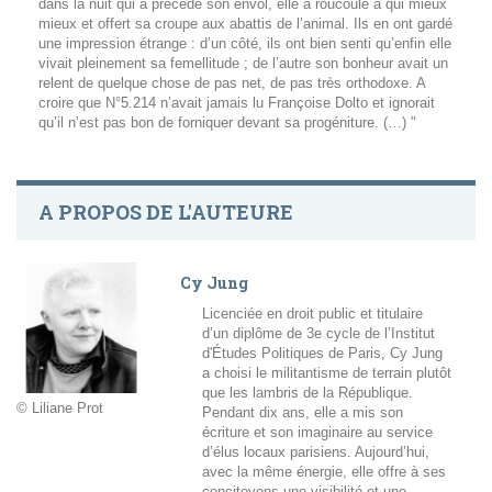
dans la nuit qui a précédé son envol, elle a roucoulé à qui mieux
mieux et offert sa croupe aux abattis de l’animal. Ils en ont gardé
une impression étrange : d’un côté, ils ont bien senti qu’enfin elle
vivait pleinement sa femellitude ; de l’autre son bonheur avait un
relent de quelque chose de pas net, de pas très orthodoxe. A
croire que N°5.214 n’avait jamais lu Françoise Dolto et ignorait
qu’il n’est pas bon de forniquer devant sa progéniture. (…) "
A PROPOS DE L'AUTEURE
Cy Jung
Licenciée en droit public et titulaire
d’un diplôme de 3e cycle de l’Institut
d'Études Politiques de Paris, Cy Jung
a choisi le militantisme de terrain plutôt
que les lambris de la République.
© Liliane Prot
Pendant dix ans, elle a mis son
écriture et son imaginaire au service
d’élus locaux parisiens. Aujourd’hui,
avec la même énergie, elle offre à ses
concitoyens une visibilité et une