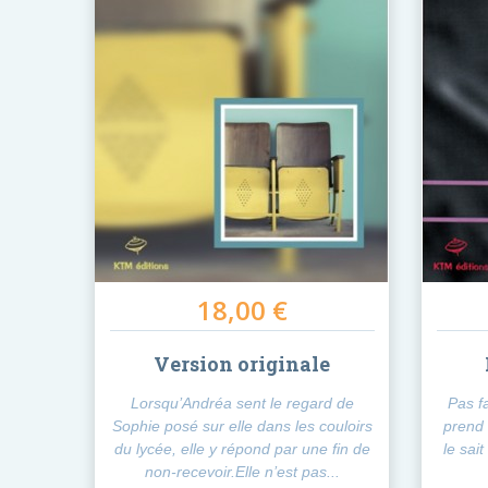
18,00 €
Version originale
Lorsqu’Andréa sent le regard de
Pas f
Sophie posé sur elle dans les couloirs
prend 
du lycée, elle y répond par une fin de
le sai
non-recevoir.Elle n’est pas...