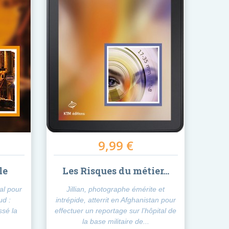
9,99 €
le
Les Risques du métier...
al pour
Jillian, photographe émérite et
ud :
intrépide, atterrit en Afghanistan pour
ssé la
effectuer un reportage sur l’hôpital de
la base militaire de...