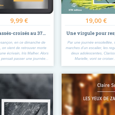
9,99 €
19,00 €
ssés-croisés au 37...
Une virgule pour res
sançon, en ce dimanche de
Par une journée ensoleillée, 
 on vient de retrouver morte
marches d’un escalier, les reg
une écrivain, Iris Malher. Alors
deux adolescentes, Clariss
e pensait passer une journée...
Marielle, vont se croiser..