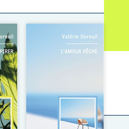
Le Coming
out
selon
Muriel
Douru