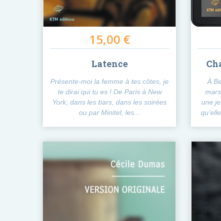
15,00 €
Latence
Cha
Présente-moi la femme à tes côtes, je
À Be
te dirai qui tu es ! De Paris à New
mars,
York, dans les bars, dans les soirées
une je
ou par Minitel, les...
qu’ell