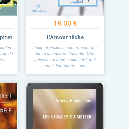
18,00 €
pirer
L'Amour rêche
sur les
Judith et Émilie se sont rencontrées
ards de
lors d’une soirée étudiante. Une
e et
quinzaine d’années plus tard, tout
..
semble leur sourire : vie...