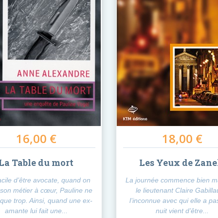
16,00 €
18,00 €
La Table du mort
Les Yeux de Zane
acile d’être avocate, quand on
La journée commence bien m
son métier à cœur, Pauline ne
le lieutenant Claire Gabilla
t que trop. Ainsi, quand une ex-
l’inconnue avec qui elle a pa
amante lui fait une...
nuit vient d’être...