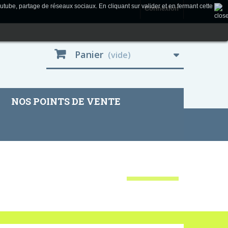
utube, partage de réseaux sociaux. En cliquant sur valider et en fermant cette
Connexion
Panier
(vide)
NOS POINTS DE VENTE