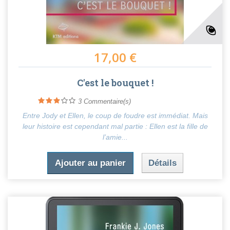
17,00 €
C'est le bouquet !
3
Commentaire(s)
Entre Jody et Ellen, le coup de foudre est immédiat. Mais
leur histoire est cependant mal partie : Ellen est la fille de
l’amie...
Ajouter au panier
Détails