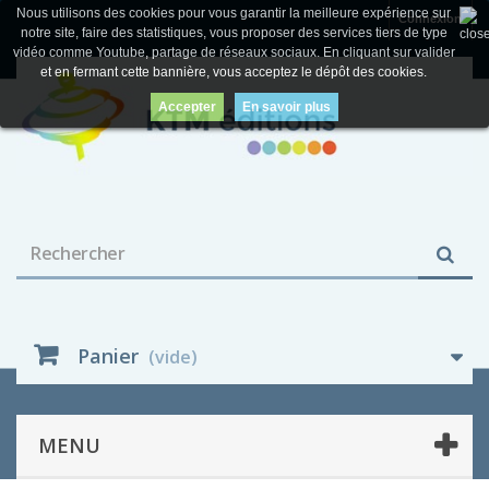
Nous utilisons des cookies pour vous garantir la meilleure expérience sur
Connexion
notre site, faire des statistiques, vous proposer des services tiers de type
vidéo comme Youtube, partage de réseaux sociaux. En cliquant sur valider
et en fermant cette bannière, vous acceptez le dépôt des cookies.
Accepter
En savoir plus
Panier
(vide)
MENU