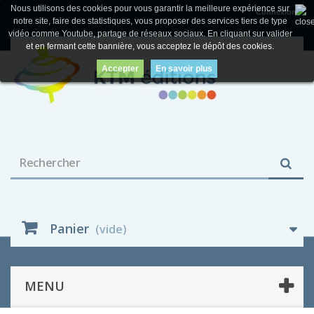
Nous utilisons des cookies pour vous garantir la meilleure expérience sur
Connexion
notre site, faire des statistiques, vous proposer des services tiers de type
vidéo comme Youtube, partage de réseaux sociaux. En cliquant sur valider
et en fermant cette bannière, vous acceptez le dépôt des cookies.
Accepter
En savoir plus
Panier
(vide)
MENU