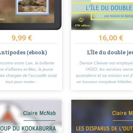
9,99 €
16,00 €
ntipodes (ebook)
L'Île du double je
ncontre entre Lee, la brillante
Denise Cleever est employé
 d’affaires et Alex, la jeune
l’ASIO, les services secre
ée chargée de l’accueillir avait
australiens et sa mission est d’i
tout pour rester...
un luxueux complexe hôtelier, 