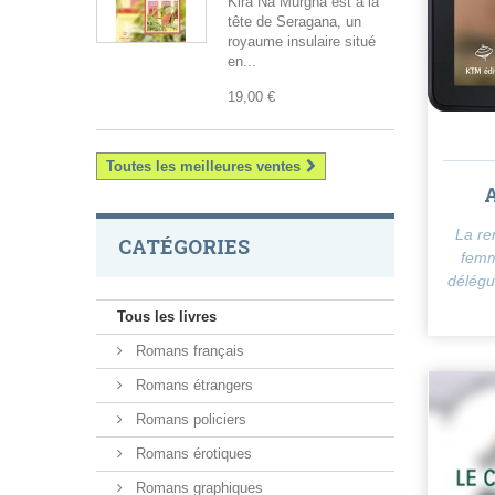
Kira Na Murgha est à la
tête de Seragana, un
royaume insulaire situé
en...
19,00 €
Toutes les meilleures ventes
A
La re
CATÉGORIES
femme
délégu
Tous les livres
Romans français
Romans étrangers
Romans policiers
Romans érotiques
Romans graphiques