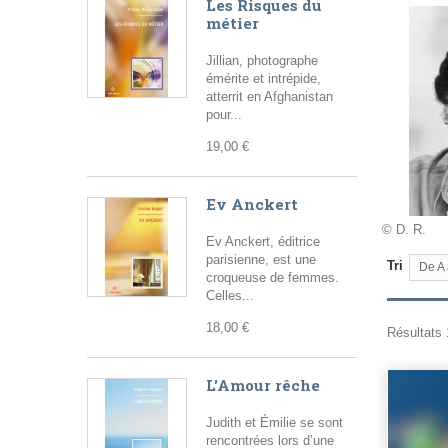
Les Risques du
métier
Jillian, photographe
émérite et intrépide,
atterrit en Afghanistan
pour...
19,00 €
Ev Anckert
© D. R.
Ev Anckert, éditrice
parisienne, est une
Tri
De A 
croqueuse de femmes.
Celles...
18,00 €
Résultats 1
L'Amour rêche
Judith et Émilie se sont
rencontrées lors d’une