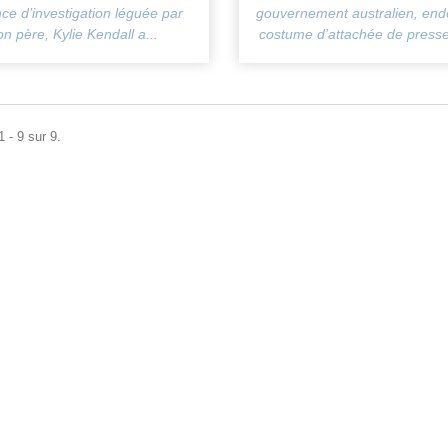
nce d’investigation léguée par
gouvernement australien, end
on père, Kylie Kendall a...
costume d’attachée de presse 
 - 9 sur 9.