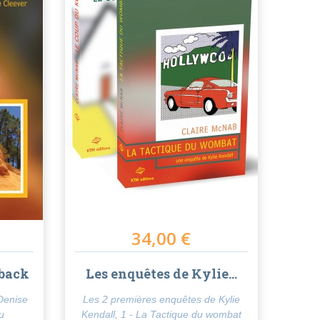
34,00 €
tback
Les enquêtes de Kylie...
 Denise
Les 2 premières enquêtes de Kylie
du
Kendall, 1 - La Tactique du wombat