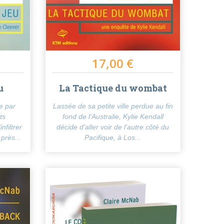
17,00 €
u
La Tactique du wombat
e par
Lassée de sa petite ville perdue au fin
ts
fond de l’Australie, Kylie Kendall
nfiltrer
décide d’aller voir de l’autre côté du
près...
Pacifique, à Los...