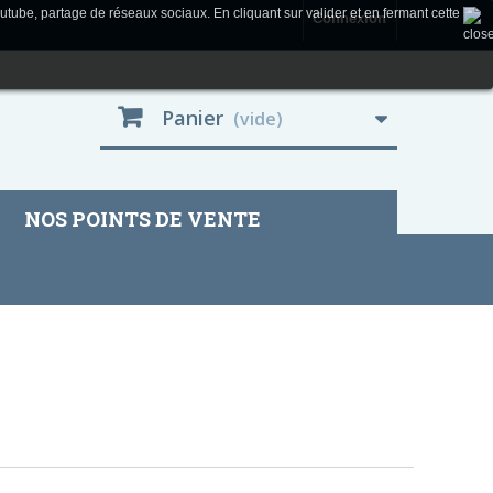
utube, partage de réseaux sociaux. En cliquant sur valider et en fermant cette
Connexion
Panier
(vide)
NOS POINTS DE VENTE