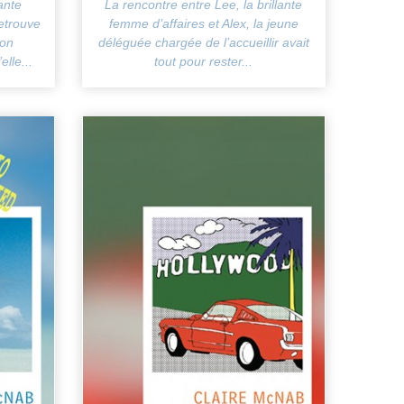
ante
La rencontre entre Lee, la brillante
retrouve
femme d’affaires et Alex, la jeune
lon
déléguée chargée de l’accueillir avait
elle...
tout pour rester...