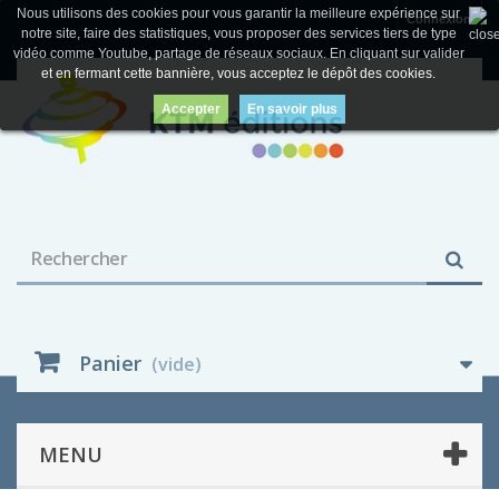
Nous utilisons des cookies pour vous garantir la meilleure expérience sur
Connexion
notre site, faire des statistiques, vous proposer des services tiers de type
vidéo comme Youtube, partage de réseaux sociaux. En cliquant sur valider
et en fermant cette bannière, vous acceptez le dépôt des cookies.
Accepter
En savoir plus
Panier
(vide)
MENU