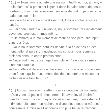
" (...) — Nous avons acheté une maison, Judith et moi, annonça-
t-elle alors qu’ils prenaient l’apéritif dans le salon tendu de tissus
bordeaux, vous vous souvenez peut-être de Judith, je vous en ai
parlé quelques fois.
Ses parents et sa sœur ne disant mot, Émilie continua sur sa
lancée.
— J’ai connu Judith à l’université, nous sommes très rapidement
devenues proches, intimes même.
Émilie remarqua le mouvement de recul de son père, elle reprit
sans s’arrêter.
— Nous nous sommes perdues de vue à la fin de nos études,
mentit-elle, et puis il y a quelques mois, nous nous sommes
croisées dans un cadre professionnel.
— Cette Judith est aussi agent immobilier ? s’enquit sa mère
d’une voix rauque.
— Non, elle est décoratrice d’intérieur. Bref, nous avons renoué
et de fil en aiguille, nous avons décidé d’acheter une maison et
de fonder une famille. (...) "
*
" (...) Au prix d’un énorme effort pour se détacher de son enfant
qu’elle venait à peine de rencontrer, elle avait invité Judith à
prendre Simon. Sa compagne s’était approchée, manifestement
intimidée, clairement en recherche d’une place entre la mère et le
nouveau-né. Émilie avait accompli son plus bel acte d’amour