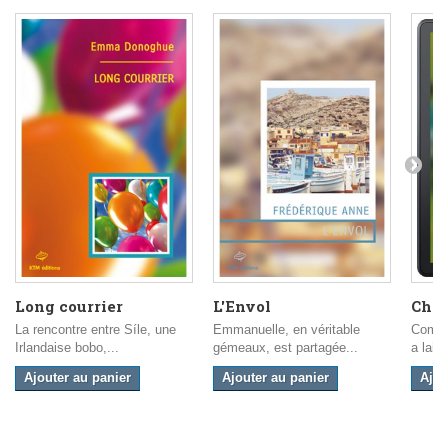
Long courrier
L'Envol
Chan
La rencontre entre Síle, une
Emmanuelle, en véritable
Comme
Irlandaise bobo,...
gémeaux, est partagée...
a lais
Ajouter au panier
Ajouter au panier
Ajou