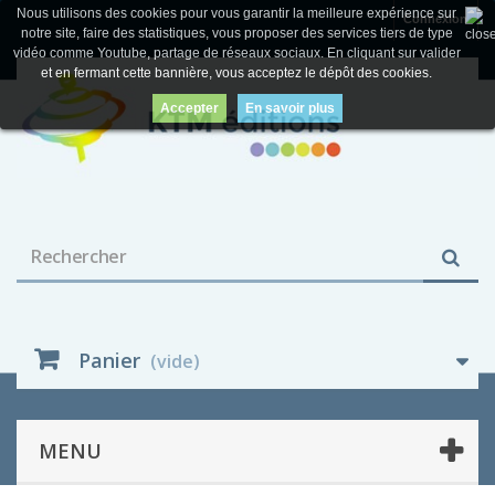
Nous utilisons des cookies pour vous garantir la meilleure expérience sur
Connexion
notre site, faire des statistiques, vous proposer des services tiers de type
vidéo comme Youtube, partage de réseaux sociaux. En cliquant sur valider
et en fermant cette bannière, vous acceptez le dépôt des cookies.
Accepter
En savoir plus
Panier
(vide)
MENU