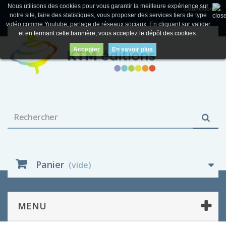
Nous utilisons des cookies pour vous garantir la meilleure expérience sur
Connexion
notre site, faire des statistiques, vous proposer des services tiers de type
vidéo comme Youtube, partage de réseaux sociaux. En cliquant sur valider
et en fermant cette bannière, vous acceptez le dépôt des cookies.
Accepter
En savoir plus
Panier
(vide)
MENU