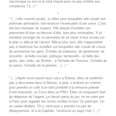
narcissique ou est-ce le seul moyen pour ne pas exhiber ses
complexes ? (...) "
*
" (...) elle n’aurait jamais, à celles pour lesquelles elle vouait une
profonde admiration, osé énoncer l’éventualité d’une union. Ç’eut
été leur manquer de respect. Elle plaçait d’emblée ces
personnes-là bien au-dessus d’elle, bien plus estimables. Il lui
semblait incongru de se permettre de se situer à leur niveau sur
le plan si délicat de l’amour. Même plus tard, elle n’apprendrait
pas à relativiser les échelles sur lesquelles elle n’avait de cesse
de positionner les gens. Échelle de tolérance, de générosité, de
sincérité ; échelle sociale, politique, temporelle ; échelle des
goûts, des coûts, de Richter ; à l’échelle de l’homme, l’échelle de
la nature, l’échelle de la planète... (...) "
*
" (...) Après avoir laissé leurs sacs à Bolivar, elles ne tardèrent
pas à descendre dans le Marais, à pied, s’arrêtant en chemin
pour prendre un café à un tarif prohibitif à la terrasse polluée
d’une brasserie, un Coca dans un PMU. Elles se moquaient bien
de dépenser de l’argent, ça faisait partie du jeu, on ne vient pas
à Paris pour regarder les riches exhiber le leur. On participe. On
se vautre dedans. On y vient pour y prendre sa part de
dépaysement, et à la Capitale, l’exotisme se paye cher. (...) "