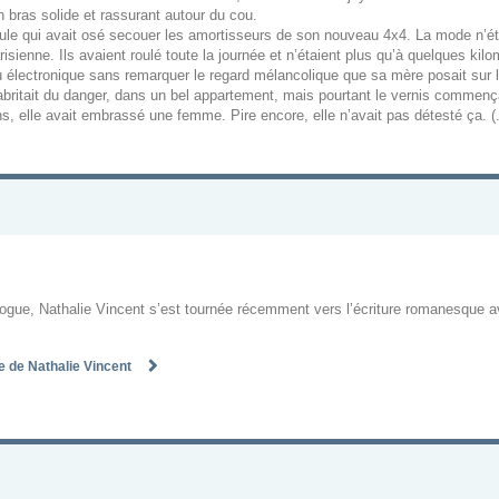
un bras solide et rassurant autour du cou.
poule qui avait osé secouer les amortisseurs de son nouveau 4x4. La mode n’éta
arisienne. Ils avaient roulé toute la journée et n’étaient plus qu’à quelques k
u électronique sans remarquer le regard mélancolique que sa mère posait sur l
l’abritait du danger, dans un bel appartement, mais pourtant le vernis commençait 
s, elle avait embrassé une femme. Pire encore, elle n’avait pas détesté ça. (..
ogue, Nathalie Vincent s’est tournée récemment vers l’écriture romanesque a
te de Nathalie Vincent