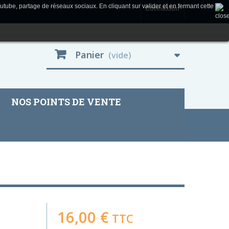
utube, partage de réseaux sociaux. En cliquant sur valider et en fermant cette
Connexion
Panier
(vide)
NOS POINTS DE VENTE
16,00 €
TTC