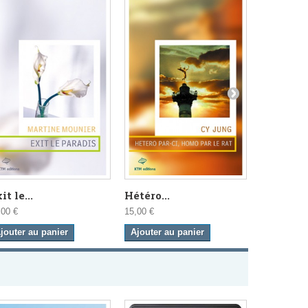
it le...
Hétéro...
Latence
,00 €
15,00 €
15,00 €
jouter au panier
Ajouter au panier
Ajouter a