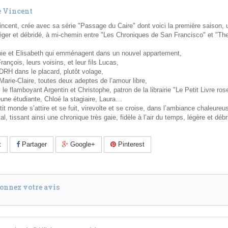
e Vincent
incent, crée avec sa série "Passage du Caire" dont voici la première saison, 
léger et débridé, à mi-chemin entre "Les Chroniques de San Francisco" et "Th
hie et Elisabeth qui emménagent dans un nouvel appartement,
rançois, leurs voisins, et leur fils Lucas,
 DRH dans le placard, plutôt volage,
Marie-Claire, toutes deux adeptes de l’amour libre,
le flamboyant Argentin et Christophe, patron de la librairie "Le Petit Livre ros
eune étudiante, Chloé la stagiaire, Laura…
tit monde s’attire et se fuit, virevolte et se croise, dans l’ambiance chaleureu
al, tissant ainsi une chronique très gaie, fidèle à l’air du temps, légère et débr
t
Partager
Google+
Pinterest
onnez votre avis