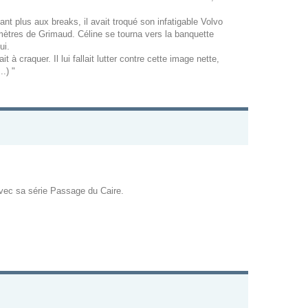
nt plus aux breaks, il avait troqué son infatigable Volvo
ilomètres de Grimaud. Céline se tourna vers la banquette
ui.
à craquer. Il lui fallait lutter contre cette image nette,
.) "
vec sa série Passage du Caire.