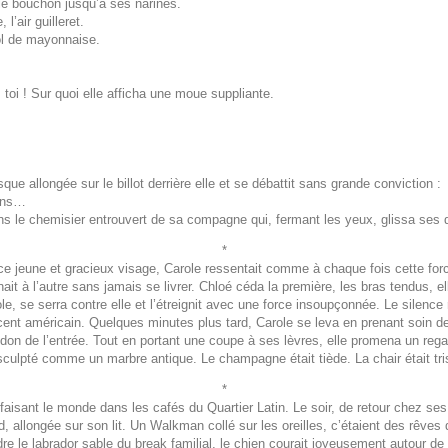
a le bouchon jusqu’à ses narines.
l’air guilleret.
l de mayonnaise.
, toi ! Sur quoi elle afficha une moue suppliante.
e allongée sur le billot derrière elle et se débattit sans grande conviction :
ions…
ns le chemisier entrouvert de sa compagne qui, fermant les yeux, glissa ses d
*
r ce jeune et gracieux visage, Carole ressentait comme à chaque fois cette for
nait à l’autre sans jamais se livrer. Chloé céda la première, les bras tendus, el
role, se serra contre elle et l’étreignit avec une force insoupçonnée. Le silen
ccent américain. Quelques minutes plus tard, Carole se leva en prenant soin d
ridon de l’entrée. Tout en portant une coupe à ses lèvres, elle promena un reg
culpté comme un marbre antique. Le champagne était tiède. La chair était trist
*
 refaisant le monde dans les cafés du Quartier Latin. Le soir, de retour chez 
, allongée sur son lit. Un Walkman collé sur les oreilles, c’étaient des rêves 
endre le labrador sable du break familial, le chien courait joyeusement autour