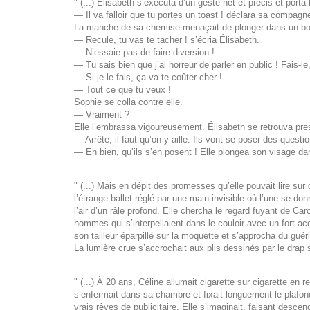
" (...) Élisabeth s’exécuta d’un geste net et précis et port
— Il va falloir que tu portes un toast ! déclara sa compagne, 
La manche de sa chemise menaçait de plonger dans un bo
— Recule, tu vas te tacher ! s’écria Élisabeth.
— N’essaie pas de faire diversion !
— Tu sais bien que j’ai horreur de parler en public ! Fais-le
— Si je le fais, ça va te coûter cher !
— Tout ce que tu veux !
Sophie se colla contre elle.
— Vraiment ?
Elle l’embrassa vigoureusement. Élisabeth se retrouva presqu
— Arrête, il faut qu’on y aille. Ils vont se poser des quest
— Eh bien, qu’ils s’en posent ! Elle plongea son visage da
" (...) Mais en dépit des promesses qu’elle pouvait lire su
l’étrange ballet réglé par une main invisible où l’une se don
l’air d’un râle profond. Elle chercha le regard fuyant de Ca
hommes qui s’interpellaient dans le couloir avec un fort a
son tailleur éparpillé sur la moquette et s’approcha du gué
La lumière crue s’accrochait aux plis dessinés par le drap s
" (...) À 20 ans, Céline allumait cigarette sur cigarette en
s’enfermait dans sa chambre et fixait longuement le plafond
vrais rêves de publicitaire. Elle s’imaginait, faisant desc