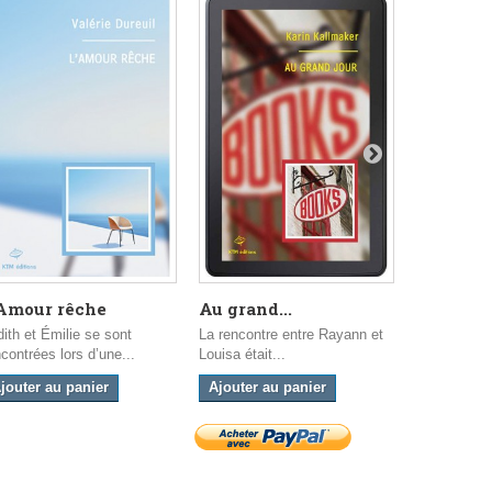
'Amour rêche
Au grand...
Les...
dith et Émilie se sont
La rencontre entre Rayann et
Imaginez O
contrées lors d’une...
Louisa était...
mégapole fut
jouter au panier
Ajouter au panier
Ajouter a