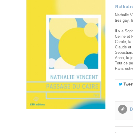
Nathali
Nathalie V
très gay, 
Il y a Sop
Céline et F
Carole, la
Claude et 
Sebastian, 
Anna, la j
Tout ce pe
Paris estiv
Twee
D