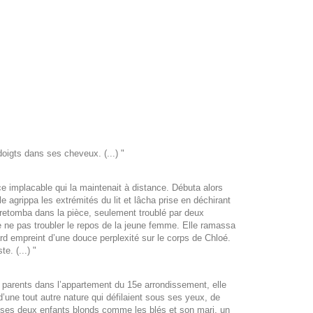
oigts dans ses cheveux. (...) "
ce implacable qui la maintenait à distance. Débuta alors
le agrippa les extrémités du lit et lâcha prise en déchirant
ce retomba dans la pièce, seulement troublé par deux
e ne pas troubler le repos de la jeune femme. Elle ramassa
ard empreint d’une douce perplexité sur le corps de Chloé.
e. (...) "
ses parents dans l’appartement du 15e arrondissement, elle
d’une tout autre nature qui défilaient sous ses yeux, de
 de ses deux enfants blonds comme les blés et son mari, un