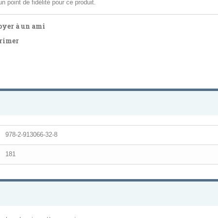
n point de fidélité pour ce produit.
yer à un ami
rimer
978-2-913066-32-8
181