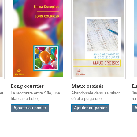
Long courrier
Maux croisés
L
et
La rencontre entre Síle, une
Abandonnée dans sa prison
Ju
Irlandaise bobo,...
où elle purge une...
ren
Ajouter au panier
Ajouter au panier
A