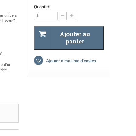
Quantité
un univers
e L word".
Ajouter au
panier
e",
Ajouter à ma liste d'envies
se d’un
idée.