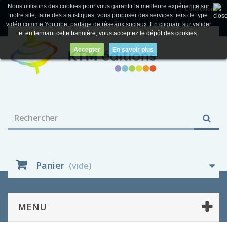
Nous utilisons des cookies pour vous garantir la meilleure expérience sur
Connexion
notre site, faire des statistiques, vous proposer des services tiers de type
vidéo comme Youtube, partage de réseaux sociaux. En cliquant sur valider
et en fermant cette bannière, vous acceptez le dépôt des cookies.
Accepter
En savoir plus
Panier
(vide)
MENU