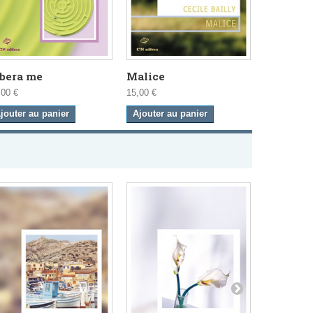
ibera me
Malice
Once upo
,00 €
15,00 €
18,00 €
jouter au panier
Ajouter au panier
Ajouter a