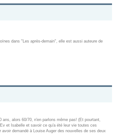
oïnes dans "Les après-demain", elle est aussi auteure de
40 ans, alors 60/70, n'en parlons même pas! (Et pourtant,
v et Isabelle et savoir ce qu'a été leur vie toutes ces
our avoir demandé à Louise Auger des nouvelles de ses deux