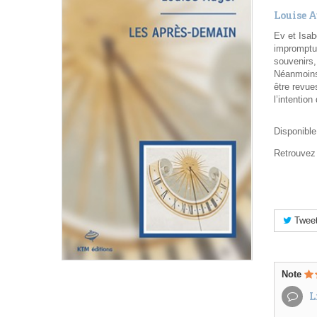
Louise 
Ev et Isab
impromptu 
souvenirs,
Néanmoins,
être revue
l’intention 
Disponibl
Retrouvez 
Twee
Note
Li