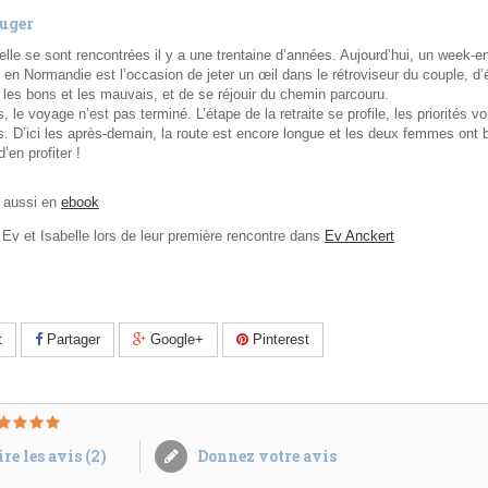
Auger
elle se sont rencontrées il y a une trentaine d’années. Aujourd’hui, un week-e
en Normandie est l’occasion de jeter un œil dans le rétroviseur du couple, d’
 les bons et les mauvais, et de se réjouir du chemin parcouru.
 le voyage n’est pas terminé. L’étape de la retraite se profile, les priorités vo
s. D’ici les après-demain, la route est encore longue et les deux femmes ont 
d’en profiter !
e aussi en
ebook
Ev et Isabelle lors de leur première rencontre dans
Ev Anckert
t
Partager
Google+
Pinterest
re les avis (
2
)
Donnez votre avis