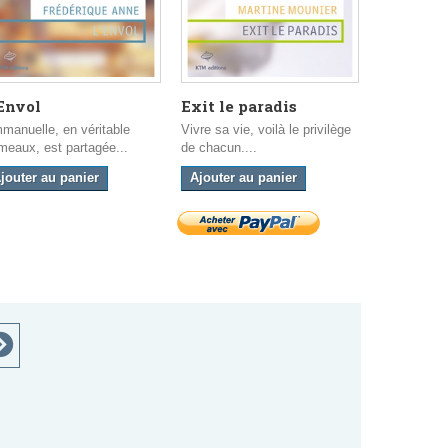
Envol
Exit le paradis
Le Coup d
manuelle, en véritable
Vivre sa vie, voilà le privilège
Maintenant 
meaux, est partagée...
de chacun....
quelque tem
jouter au panier
Ajouter au panier
Ajouter a