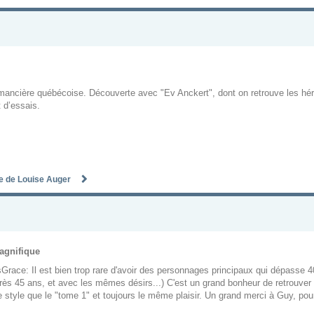
mancière québécoise. Découverte avec "Ev Anckert", dont on retrouve les hér
 d’essais.
te de Louise Auger
agnifique
 sGrace: Il est bien trop rare d'avoir des personnages principaux qui dépasse 
ès 45 ans, et avec les mêmes désirs...) C'est un grand bonheur de retrouver E
style que le "tome 1" et toujours le même plaisir. Un grand merci à Guy, p