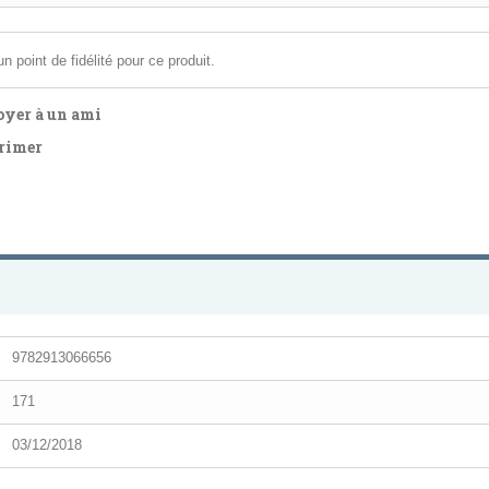
n point de fidélité pour ce produit.
yer à un ami
rimer
9782913066656
171
03/12/2018