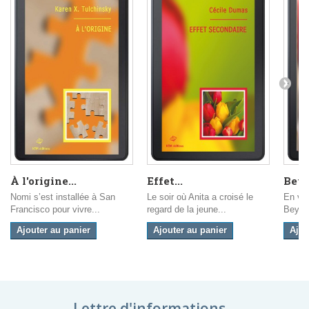
À l'origine...
Effet...
Beyr
Nomi s’est installée à San
Le soir où Anita a croisé le
En ven
Francisco pour vivre...
regard de la jeune...
Beyrou
Ajouter au panier
Ajouter au panier
Ajou
Lettre d'informations