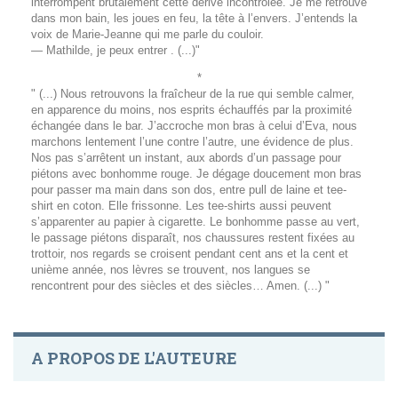
interrompent brutalement cette dérive incontrôlée. Je me retrouve
dans mon bain, les joues en feu, la tête à l’envers. J’entends la
voix de Marie-Jeanne qui me parle du couloir.
— Mathilde, je peux entrer . (...)"
*
" (...) Nous retrouvons la fraîcheur de la rue qui semble calmer,
en apparence du moins, nos esprits échauffés par la proximité
échangée dans le bar. J’accroche mon bras à celui d’Eva, nous
marchons lentement l’une contre l’autre, une évidence de plus.
Nos pas s’arrêtent un instant, aux abords d’un passage pour
piétons avec bonhomme rouge. Je dégage doucement mon bras
pour passer ma main dans son dos, entre pull de laine et tee-
shirt en coton. Elle frissonne. Les tee-shirts aussi peuvent
s’apparenter au papier à cigarette. Le bonhomme passe au vert,
le passage piétons disparaît, nos chaussures restent fixées au
trottoir, nos regards se croisent pendant cent ans et la cent et
unième année, nos lèvres se trouvent, nos langues se
rencontrent pour des siècles et des siècles… Amen. (...) "
A PROPOS DE L'AUTEURE