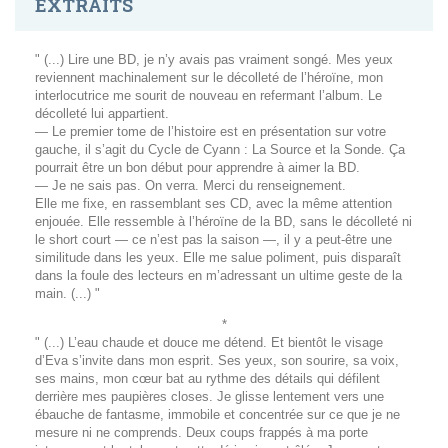
EXTRAITS
" (...) Lire une BD, je n’y avais pas vraiment songé. Mes yeux
reviennent machinalement sur le décolleté de l’héroïne, mon
interlocutrice me sourit de nouveau en refermant l’album. Le
décolleté lui appartient.
— Le premier tome de l’histoire est en présentation sur votre
gauche, il s’agit du Cycle de Cyann : La Source et la Sonde. Ça
pourrait être un bon début pour apprendre à aimer la BD.
— Je ne sais pas. On verra. Merci du renseignement.
Elle me fixe, en rassemblant ses CD, avec la même attention
enjouée. Elle ressemble à l’héroïne de la BD, sans le décolleté ni
le short court — ce n’est pas la saison —, il y a peut-être une
similitude dans les yeux. Elle me salue poliment, puis disparaît
dans la foule des lecteurs en m’adressant un ultime geste de la
main. (...) "
*
" (...) L’eau chaude et douce me détend. Et bientôt le visage
d’Eva s’invite dans mon esprit. Ses yeux, son sourire, sa voix,
ses mains, mon cœur bat au rythme des détails qui défilent
derrière mes paupières closes. Je glisse lentement vers une
ébauche de fantasme, immobile et concentrée sur ce que je ne
mesure ni ne comprends. Deux coups frappés à ma porte