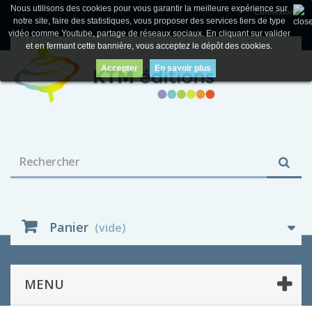
Nous utilisons des cookies pour vous garantir la meilleure expérience sur
Connexion
notre site, faire des statistiques, vous proposer des services tiers de type
vidéo comme Youtube, partage de réseaux sociaux. En cliquant sur valider
et en fermant cette bannière, vous acceptez le dépôt des cookies.
Accepter
En savoir plus
Panier
(vide)
MENU