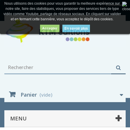
Nous utilisons des cookies pour vous garantir la meilleure expérience sur
Connexion
notre site, faire des statistiques, vous proposer des services tiers de type
vidéo comme Youtube, partage de réseaux sociaux. En cliquant sur valider
et en fermant cette bannière, vous acceptez le dépôt des cookies.
Accepter
En savoir plus
Panier
(vide)
MENU