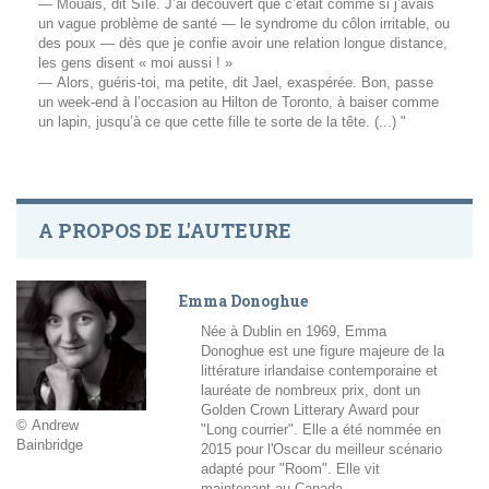
— Mouais, dit Síle. J’ai découvert que c’était comme si j’avais
un vague problème de santé — le syndrome du côlon irritable, ou
des poux — dès que je confie avoir une relation longue distance,
les gens disent « moi aussi ! »
— Alors, guéris-toi, ma petite, dit Jael, exaspérée. Bon, passe
un week-end à l’occasion au Hilton de Toronto, à baiser comme
un lapin, jusqu’à ce que cette fille te sorte de la tête. (...) "
A PROPOS DE L'AUTEURE
Emma Donoghue
Née à Dublin en 1969, Emma
Donoghue est une figure majeure de la
littérature irlandaise contemporaine et
lauréate de nombreux prix, dont un
Golden Crown Litterary Award pour
© Andrew
"Long courrier". Elle a été nommée en
Bainbridge
2015 pour l'Oscar du meilleur scénario
adapté pour "Room". Elle vit
maintenant au Canada.