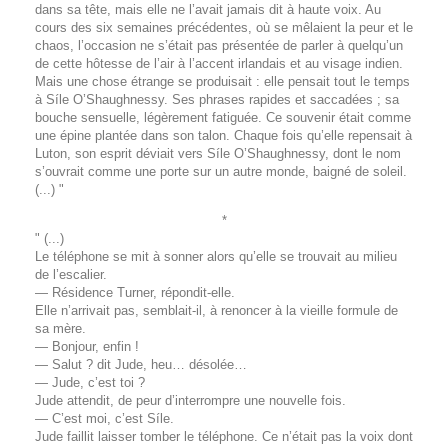
dans sa tête, mais elle ne l’avait jamais dit à haute voix. Au
cours des six semaines précédentes, où se mêlaient la peur et le
chaos, l’occasion ne s’était pas présentée de parler à quelqu’un
de cette hôtesse de l’air à l’accent irlandais et au visage indien.
Mais une chose étrange se produisait : elle pensait tout le temps
à Síle O’Shaughnessy. Ses phrases rapides et saccadées ; sa
bouche sensuelle, légèrement fatiguée. Ce souvenir était comme
une épine plantée dans son talon. Chaque fois qu’elle repensait à
Luton, son esprit déviait vers Síle O’Shaughnessy, dont le nom
s’ouvrait comme une porte sur un autre monde, baigné de soleil.
(...) "
*
" (...)
Le téléphone se mit à sonner alors qu’elle se trouvait au milieu
de l’escalier.
— Résidence Turner, répondit-elle.
Elle n’arrivait pas, semblait-il, à renoncer à la vieille formule de
sa mère.
— Bonjour, enfin !
— Salut ? dit Jude, heu… désolée…
— Jude, c’est toi ?
Jude attendit, de peur d’interrompre une nouvelle fois.
— C’est moi, c’est Síle.
Jude faillit laisser tomber le téléphone. Ce n’était pas la voix dont