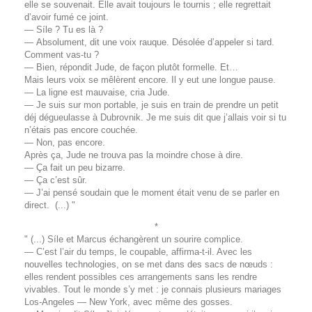
elle se souvenait. Elle avait toujours le tournis ; elle regrettait
d’avoir fumé ce joint.
— Síle ? Tu es là ?
— Absolument, dit une voix rauque. Désolée d’appeler si tard.
Comment vas-tu ?
— Bien, répondit Jude, de façon plutôt formelle. Et…
Mais leurs voix se mêlèrent encore. Il y eut une longue pause.
— La ligne est mauvaise, cria Jude.
— Je suis sur mon portable, je suis en train de prendre un petit
déj dégueulasse à Dubrovnik. Je me suis dit que j’allais voir si tu
n’étais pas encore couchée.
— Non, pas encore.
Après ça, Jude ne trouva pas la moindre chose à dire.
— Ça fait un peu bizarre.
— Ça c’est sûr.
— J’ai pensé soudain que le moment était venu de se parler en
direct. (...) "
*
" (...) Síle et Marcus échangèrent un sourire complice.
— C’est l’air du temps, le coupable, affirma-t-il. Avec les
nouvelles technologies, on se met dans des sacs de nœuds :
elles rendent possibles ces arrangements sans les rendre
vivables. Tout le monde s’y met : je connais plusieurs mariages
Los-Angeles — New York, avec même des gosses.