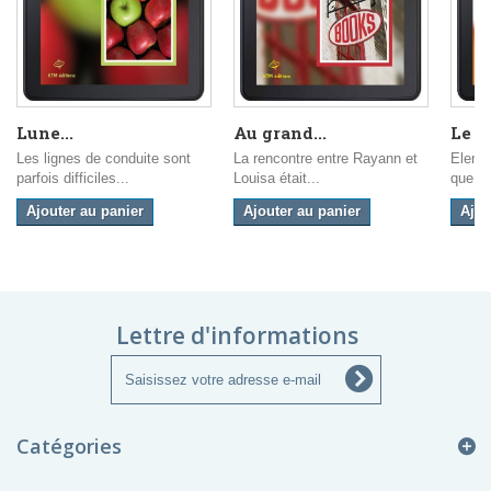
Lune...
Au grand...
Le C
Les lignes de conduite sont
La rencontre entre Rayann et
Elena 
parfois difficiles...
Louisa était...
que sa 
Ajouter au panier
Ajouter au panier
Ajou
Lettre d'informations
Catégories