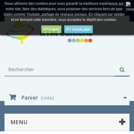
Nous utilisons des cookies pour vous garantir la meilleure expérience sur
Connexion
notre site, faire des statistiques, vous proposer des services tiers de type
vidéo comme Youtube, partage de réseaux sociaux. En cliquant sur valider
et en fermant cette bannière, vous acceptez le dépôt des cookies.
Accepter
En savoir plus
Panier
(vide)
MENU