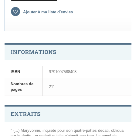
Ajouter à ma liste d'envies
INFORMATIONS
ISBN
9791097588403
Nombres de
211
pages
EXTRAITS
" (...) Maryvonne, inquiète pour son quatre-pattes décati, obliqua
sur la droite, un endroit qu’elle n’aimait pas trop. Le canal de