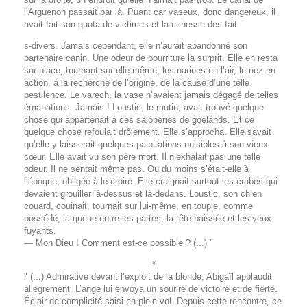
l’Arguenon passait par là. Puant car vaseux, donc dangereux, il
avait fait son quota de victimes et la richesse des fait
s-divers. Jamais cependant, elle n’aurait abandonné son
partenaire canin. Une odeur de pourriture la surprit. Elle en resta
sur place, tournant sur elle-même, les narines en l’air, le nez en
action, à la recherche de l’origine, de la cause d’une telle
pestilence. Le varech, la vase n’avaient jamais dégagé de telles
émanations. Jamais ! Loustic, le mutin, avait trouvé quelque
chose qui appartenait à ces saloperies de goélands. Et ce
quelque chose refoulait drôlement. Elle s’approcha. Elle savait
qu’elle y laisserait quelques palpitations nuisibles à son vieux
cœur. Elle avait vu son père mort. Il n’exhalait pas une telle
odeur. Il ne sentait même pas. Ou du moins s’était-elle à
l’époque, obligée à le croire. Elle craignait surtout les crabes qui
devaient grouiller là-dessus et là-dedans. Loustic, son chien
couard, couinait, tournait sur lui-même, en toupie, comme
possédé, la queue entre les pattes, la tête baissée et les yeux
fuyants.
— Mon Dieu ! Comment est-ce possible ? (...) "
*
" (...) Admirative devant l’exploit de la blonde, Abigaïl applaudit
allégrement. L’ange lui envoya un sourire de victoire et de fierté.
Éclair de complicité saisi en plein vol. Depuis cette rencontre, ce