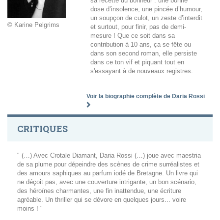
sa recette du bonheur : une bonne
dose d’insolence, une pincée d’humour,
un soupçon de culot, un zeste d’interdit
© Karine Pelgrims
et surtout, pour finir, pas de demi-
mesure ! Que ce soit dans sa
contribution à 10 ans, ça se fête ou
dans son second roman, elle persiste
dans ce ton vif et piquant tout en
s'essayant à de nouveaux registres.
Voir la biographie complète de Daria Rossi
CRITIQUES
" (…) Avec Crotale Diamant, Daria Rossi (…) joue avec maestria
de sa plume pour dépeindre des scènes de crime surréalistes et
des amours saphiques au parfum iodé de Bretagne. Un livre qui
ne déçoit pas, avec une couverture intrigante, un bon scénario,
des héroïnes charmantes, une fin inattendue, une écriture
agréable. Un thriller qui se dévore en quelques jours... voire
moins ! "