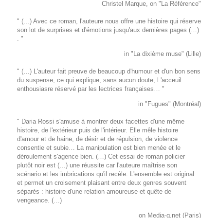
Christel Marque, on "La Référence"
" (…) Avec ce roman, l'auteure nous offre une histoire qui réserve
son lot de surprises et d'émotions jusqu'aux dernières pages (…)
. "
in "La dixième muse" (Lille)
" (…) L'auteur fait preuve de beaucoup d'humour et d'un bon sens
du suspense, ce qui explique, sans aucun doute, l 'acceuil
enthousiasre réservé par les lectrices françaises… "
in "Fugues" (Montréal)
" Daria Rossi s'amuse à montrer deux facettes d'une même
histoire, de l'extérieur puis de l'intérieur. Elle mêle histoire
d'amour et de haine, de désir et de répulsion, de violence
consentie et subie… La manipulation est bien menée et le
déroulement s'agence bien. (…) Cet essai de roman policier
plutôt noir est (…) une réussite car l'auteure maîtrise son
scénario et les imbrications qu'il recèle. L'ensemble est original
et permet un croisement plaisant entre deux genres souvent
séparés : histoire d'une relation amoureuse et quête de
vengeance. (…)
on Media-g.net (Paris)