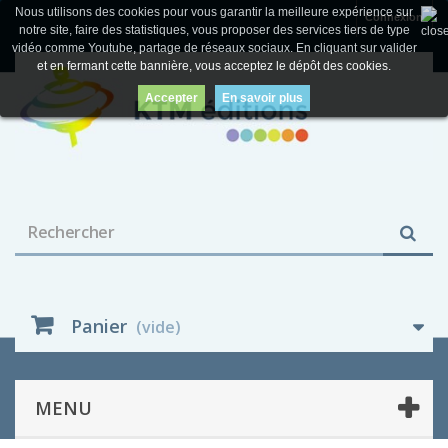
Nous utilisons des cookies pour vous garantir la meilleure expérience sur
Connexion
notre site, faire des statistiques, vous proposer des services tiers de type
vidéo comme Youtube, partage de réseaux sociaux. En cliquant sur valider
et en fermant cette bannière, vous acceptez le dépôt des cookies.
Accepter
En savoir plus
Panier
(vide)
MENU