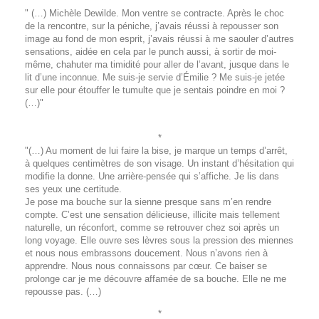
" (…) Michèle Dewilde. Mon ventre se contracte. Après le choc
de la rencontre, sur la péniche, j’avais réussi à repousser son
image au fond de mon esprit, j’avais réussi à me saouler d’autres
sensations, aidée en cela par le punch aussi, à sortir de moi-
même, chahuter ma timidité pour aller de l’avant, jusque dans le
lit d’une inconnue. Me suis-je servie d’Émilie ? Me suis-je jetée
sur elle pour étouffer le tumulte que je sentais poindre en moi ?
(…)"
*
"(…) Au moment de lui faire la bise, je marque un temps d’arrêt,
à quelques centimètres de son visage. Un instant d’hésitation qui
modifie la donne. Une arrière-pensée qui s’affiche. Je lis dans
ses yeux une certitude.
Je pose ma bouche sur la sienne presque sans m’en rendre
compte. C’est une sensation délicieuse, illicite mais tellement
naturelle, un réconfort, comme se retrouver chez soi après un
long voyage. Elle ouvre ses lèvres sous la pression des miennes
et nous nous embrassons doucement. Nous n’avons rien à
apprendre. Nous nous connaissons par cœur. Ce baiser se
prolonge car je me découvre affamée de sa bouche. Elle ne me
repousse pas. (…)
*