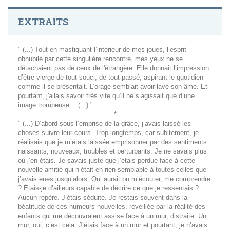
EXTRAITS
" (...) Tout en mastiquant l’intérieur de mes joues, l’esprit
obnubilé par cette singulière rencontre, mes yeux ne se
détachaient pas de ceux de l'étrangère. Elle donnait l’impression
d’être vierge de tout souci, de tout passé, aspirant le quotidien
comme il se présentait. L’orage semblait avoir lavé son âme. Et
pourtant, j'allais savoir très vite qu’il ne s’agissait que d’une
image trompeuse… (...) "
*
" (...) D’abord sous l’emprise de la grâce, j’avais laissé les
choses suivre leur cours. Trop longtemps, car subitement, je
réalisais que je m’étais laissée emprisonner par des sentiments
naissants, nouveaux, troubles et perturbants. Je ne savais plus
où j’en étais. Je savais juste que j’étais perdue face à cette
nouvelle amitié qui n’était en rien semblable à toutes celles que
j’avais eues jusqu’alors. Qui aurait pu m’écouter, me comprendre
? Étais-je d’ailleurs capable de décrire ce que je ressentais ?
Aucun repère. J’étais séduite. Je restais souvent dans la
béatitude de ces humeurs nouvelles, réveillée par la réalité des
enfants qui me découvraient assise face à un mur, distraite. Un
mur, oui, c’est cela. J’étais face à un mur et pourtant, je n’avais