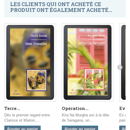
LES CLIENTS QUI ONT ACHETÉ CE
PRODUIT ONT ÉGALEMENT ACHETÉ...
Terre...
Opération...
Ev A
Dès le premier regard entre
Kira Na Murgha est à la tête
Ev Anc
Clarisse et Marion,...
de Seragana, un...
parisi
Ajouter au panier
Ajouter au panier
Ajou