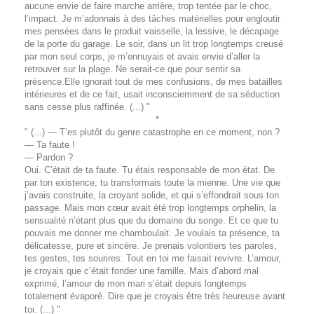
aucune envie de faire marche arrière, trop tentée par le choc,
l’impact. Je m’adonnais à des tâches matérielles pour engloutir
mes pensées dans le produit vaisselle, la lessive, le décapage
de la porte du garage. Le soir, dans un lit trop longtemps creusé
par mon seul corps, je m’ennuyais et avais envie d’aller la
retrouver sur la plage. Ne serait-ce que pour sentir sa
présence.Elle ignorait tout de mes confusions, de mes batailles
intérieures et de ce fait, usait inconsciemment de sa séduction
sans cesse plus raffinée. (...) "
*
" (...) — T’es plutôt du genre catastrophe en ce moment, non ?
— Ta faute !
— Pardon ?
Oui. C’était de ta faute. Tu étais responsable de mon état. De
par ton existence, tu transformais toute la mienne. Une vie que
j’avais construite, la croyant solide, et qui s’effondrait sous ton
passage. Mais mon cœur avait été trop longtemps orphelin, la
sensualité n’étant plus que du domaine du songe. Et ce que tu
pouvais me donner me chamboulait. Je voulais ta présence, ta
délicatesse, pure et sincère. Je prenais volontiers tes paroles,
tes gestes, tes sourires. Tout en toi me faisait revivre. L’amour,
je croyais que c’était fonder une famille. Mais d’abord mal
exprimé, l’amour de mon mari s’était depuis longtemps
totalement évaporé. Dire que je croyais être très heureuse avant
toi. (...) "