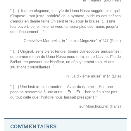
in "Fugues" (Montréal)
" (…) Tout en élégance, le style de Daria Rossi suggère plus qu'il
n'impose : mot juste, sobriété de la syntaxe, pudeurs des scènes
d'amour en demie teine.On sent le feu sous la braise. (…) une
fois ouvert, ce joli livre ne vous tombera plus des mains jusqu'à
son dénouement . "
Geneviève Martorella, in "Lesbia Magazine" n°247 (Paris)
" (…) Original, sensible et tendre, bourré d'anecdotes amusantes,
ce premier roman de Daria Rossi nous offre, entre Calvi et l'île de
Bréhat, en passant par Honfleur, un dépaysement total et des
situations croustillantes. "
in "La dixième muse" n°14 (Lille)
" (…) Une histoire bien montée… Avec du rythme… Pas une
page ne ressemble à une autre… Et… Et… ben la fin n’est pas
du tout celle que l’histoire nous laissait présager ! "
sur Monchoix.net (Paris)
COMMENTAIRES