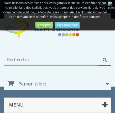
Nous utilisons des cookies pour vous garantir la meilleure expérience sur
Connexion
notre site, faire des statistiques, vous proposer des services tiers de type
vidéo comme Youtube, partage de réseaux sociaux. En cliquant sur valider
et en fermant cette bannière, vous acceptez le dépôt des cookies.
Accepter
En savoir plus
Panier
(vide)
MENU