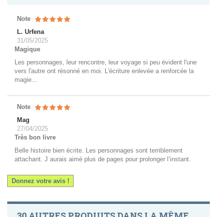
Note
L. Urfena
31/05/2025
Magique
Les personnages, leur rencontre, leur voyage si peu évident l'une
vers l'autre ont résonné en moi. L'écriture enlevée a renforcée la
magie...
Note
Mag
27/04/2025
Très bon livre
Belle histoire bien écrite. Les personnages sont terriblement
attachant. J aurais aimé plus de pages pour prolonger l’instant.
Donnez votre avis !
30 AUTRES PRODUITS DANS LA MÊME