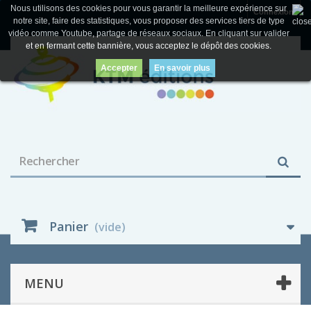
Nous utilisons des cookies pour vous garantir la meilleure expérience sur
Connexion
notre site, faire des statistiques, vous proposer des services tiers de type
vidéo comme Youtube, partage de réseaux sociaux. En cliquant sur valider
et en fermant cette bannière, vous acceptez le dépôt des cookies.
Accepter
En savoir plus
Panier
(vide)
MENU