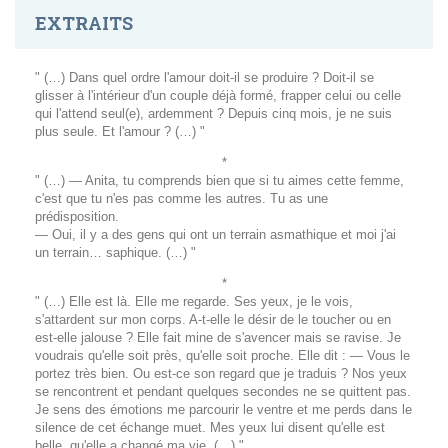
EXTRAITS
" (…) Dans quel ordre l'amour doit-il se produire ? Doit-il se
glisser à l'intérieur d'un couple déjà formé, frapper celui ou celle
qui l'attend seul(e), ardemment ? Depuis cinq mois, je ne suis
plus seule. Et l'amour ? (…) "
*
" (…) — Anita, tu comprends bien que si tu aimes cette femme,
c'est que tu n'es pas comme les autres. Tu as une
prédisposition.
— Oui, il y a des gens qui ont un terrain asmathique et moi j'ai
un terrain… saphique. (…) "
*
" (…) Elle est là. Elle me regarde. Ses yeux, je le vois,
s'attardent sur mon corps. A-t-elle le désir de le toucher ou en
est-elle jalouse ? Elle fait mine de s'avencer mais se ravise. Je
voudrais qu'elle soit près, qu'elle soit proche. Elle dit : — Vous le
portez très bien. Ou est-ce son regard que je traduis ? Nos yeux
se rencontrent et pendant quelques secondes ne se quittent pas.
Je sens des émotions me parcourir le ventre et me perds dans le
silence de cet échange muet. Mes yeux lui disent qu'elle est
belle, qu'elle a changé ma vie. (…) "