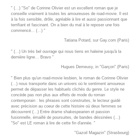
" (…) "So" de Corinne Olivier est un excellent roman que je
conseille vraiment à toutes les amoureuses de road-movie. Il est
à la fois sensible, drôle, agréable à lire et aussi passionnant que
terrifiant et fascinant. On a bien du mal à le reposer une fois
commencé... (…) "
Tatiana Potard, sur Gay.com (Paris)
" (…) Un très bel ouvrage qui nous tiens en haleine jusqu'à la
dernière ligne… Bravo "
Hugues Demeusy, in "Garçon" (Paris)
" Bien plus qu'un road-movie lesbien, le roman de Corinne Olivier
(…) nous transporte dans un univers où le sentiment amoureux
permet de dépasser les habituels clichés du genre. Le style ne
concède pas non plus aux effets de mode du roman
contemporain : les phrases sont construites, le lecteur guidé
avec précision au coeur de cette histoire où deux femmes se
découvrent (…) Entre drame shakespearien et passion
fusionnelle, émaillé de poursuites, de bandes déssinées (…)
"So" est LE roman à lire de cette fin d'année. "
"Gazoil Magazin" (Strasbourg)