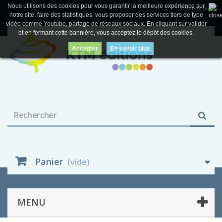
Nous utilisons des cookies pour vous garantir la meilleure expérience sur
Connexion
notre site, faire des statistiques, vous proposer des services tiers de type
vidéo comme Youtube, partage de réseaux sociaux. En cliquant sur valider
et en fermant cette bannière, vous acceptez le dépôt des cookies.
Accepter
En savoir plus
Panier
(vide)
MENU