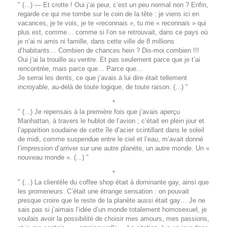
" (...) — Et crotte ! Oui j’ai peur, c’est un peu normal non ? Enfin,
regarde ce qui me tombe sur le coin de la tête : je viens ici en
vacances, je te vois, je te «reconnais », tu me « reconnais » qui
plus est, comme… comme si l’on se retrouvait, dans ce pays où
je n’ai ni amis ni famille, dans cette ville de 8 millions
d’habitants… Combien de chances hein ? Dis-moi combien !!!
Oui j’ai la trouille au ventre. Et pas seulement parce que je t’ai
rencontrée, mais parce que… Parce que…
Je serrai les dents, ce que j’avais à lui dire était tellement
incroyable, au-delà de toute logique, de toute raison. (...) "
*
" (...) Je repensais à la première fois que j’avais aperçu
Manhattan, à travers le hublot de l’avion ; c’était en plein jour et
l’apparition soudaine de cette île d’acier scintillant dans le soleil
de midi, comme suspendue entre le ciel et l’eau, m’avait donné
l’impression d’arriver sur une autre planète, un autre monde. Un «
nouveau monde ». (...) "
*
" (...) La clientèle du coffee shop était à dominante gay, ainsi que
les promeneurs. C’était une étrange sensation : on pouvait
presque croire que le reste de la planète aussi était gay… Je ne
sais pas si j’aimais l’idée d’un monde totalement homosexuel, je
voulais avoir la possibilité de choisir mes amours, mes passions,