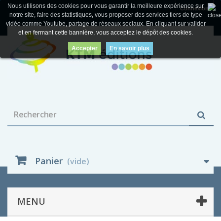
Nous utilisons des cookies pour vous garantir la meilleure expérience sur
Connexion
notre site, faire des statistiques, vous proposer des services tiers de type
vidéo comme Youtube, partage de réseaux sociaux. En cliquant sur valider
et en fermant cette bannière, vous acceptez le dépôt des cookies.
Accepter
En savoir plus
Panier
(vide)
MENU