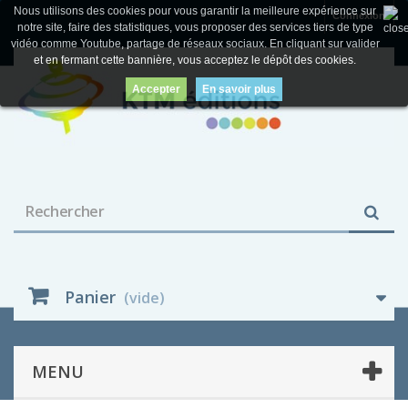
Nous utilisons des cookies pour vous garantir la meilleure expérience sur
Connexion
notre site, faire des statistiques, vous proposer des services tiers de type
vidéo comme Youtube, partage de réseaux sociaux. En cliquant sur valider
et en fermant cette bannière, vous acceptez le dépôt des cookies.
Accepter
En savoir plus
Panier
(vide)
MENU