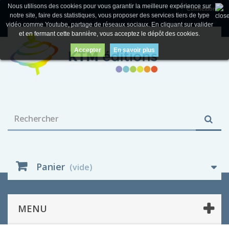
Nous utilisons des cookies pour vous garantir la meilleure expérience sur
Connexion
notre site, faire des statistiques, vous proposer des services tiers de type
vidéo comme Youtube, partage de réseaux sociaux. En cliquant sur valider
et en fermant cette bannière, vous acceptez le dépôt des cookies.
Accepter
En savoir plus
Panier
(vide)
MENU