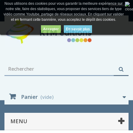
Nous utilisons des cookies pour vous garantir la meilleure expérience sur
Connexion
notre site, faire des statistiques, vous proposer des services tiers de type
vidéo comme Youtube, partage de réseaux sociaux. En cliquant sur valider
et en fermant cette bannière, vous acceptez le dépôt des cookies.
Accepter
En savoir plus
Panier
(vide)
MENU