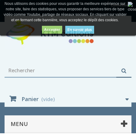
Nous utilisons des cookies pour vous garantir la meilleure expérience sur
Connexion
notre site, faire des statistiques, vous proposer des services tiers de type
vidéo comme Youtube, partage de réseaux sociaux. En cliquant sur valider
et en fermant cette bannière, vous acceptez le dépôt des cookies.
Accepter
En savoir plus
Panier
(vide)
MENU