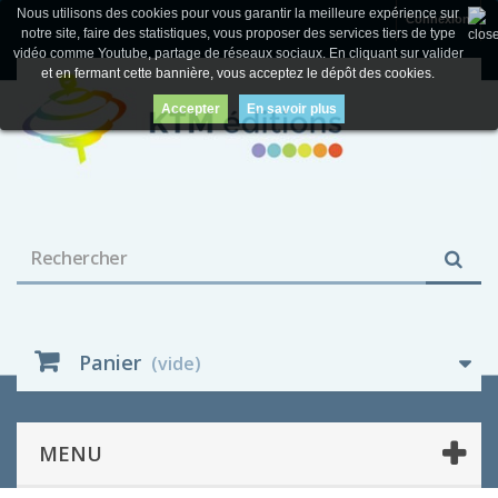
Nous utilisons des cookies pour vous garantir la meilleure expérience sur
Connexion
notre site, faire des statistiques, vous proposer des services tiers de type
vidéo comme Youtube, partage de réseaux sociaux. En cliquant sur valider
et en fermant cette bannière, vous acceptez le dépôt des cookies.
Accepter
En savoir plus
Panier
(vide)
MENU