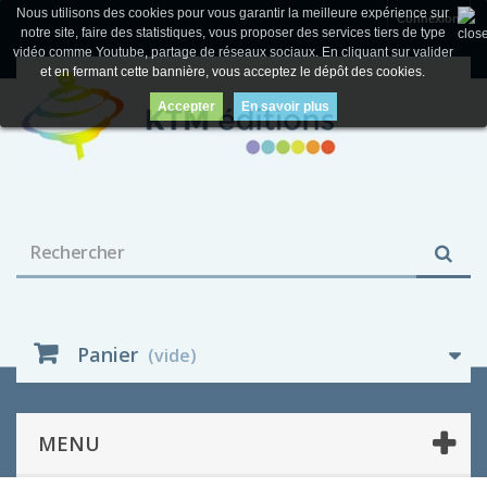
Nous utilisons des cookies pour vous garantir la meilleure expérience sur
Connexion
notre site, faire des statistiques, vous proposer des services tiers de type
vidéo comme Youtube, partage de réseaux sociaux. En cliquant sur valider
et en fermant cette bannière, vous acceptez le dépôt des cookies.
Accepter
En savoir plus
Panier
(vide)
MENU