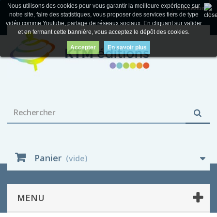
Nous utilisons des cookies pour vous garantir la meilleure expérience sur
Connexion
notre site, faire des statistiques, vous proposer des services tiers de type
vidéo comme Youtube, partage de réseaux sociaux. En cliquant sur valider
et en fermant cette bannière, vous acceptez le dépôt des cookies.
Accepter
En savoir plus
Panier
(vide)
MENU