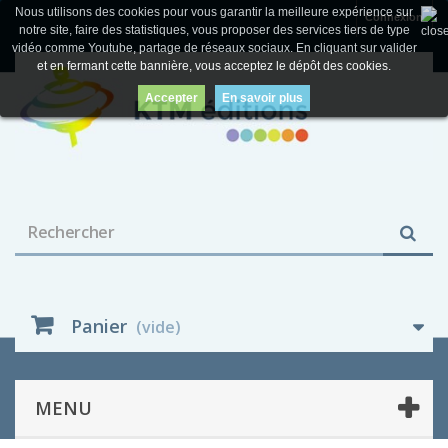
Nous utilisons des cookies pour vous garantir la meilleure expérience sur
Connexion
notre site, faire des statistiques, vous proposer des services tiers de type
vidéo comme Youtube, partage de réseaux sociaux. En cliquant sur valider
et en fermant cette bannière, vous acceptez le dépôt des cookies.
Accepter
En savoir plus
Panier
(vide)
MENU