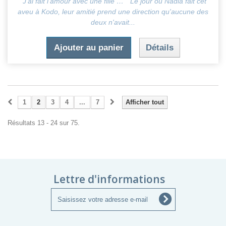
"J‘ai fait l’amour avec une fille … " Le jour où Nadia fait cet
aveu à Kodo, leur amitié prend une direction qu'aucune des
deux n'avait...
Ajouter au panier
Détails
1
2
3
4
...
7
Afficher tout
Résultats 13 - 24 sur 75.
Lettre d'informations