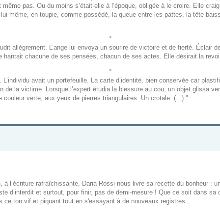
it même pas. Ou du moins s’était-elle à l’époque, obligée à le croire. Elle craig
r lui-même, en toupie, comme possédé, la queue entre les pattes, la tête bais
*
audit allégrement. L’ange lui envoya un sourire de victoire et de fierté. Éclair 
e hantait chacune de ses pensées, chacun de ses actes. Elle désirait la revoir,
*
t. L’individu avait un portefeuille. La carte d’identité, bien conservée car pla
ien de la victime. Lorsque l’expert étudia la blessure au cou, un objet glissa ver
 couleur verte, aux yeux de pierres triangulaires. Un crotale. (...) "
à l’écriture rafraîchissante, Daria Rossi nous livre sa recette du bonheur :
te d’interdit et surtout, pour finir, pas de demi-mesure ! Que ce soit dans sa
s ce ton vif et piquant tout en s'essayant à de nouveaux registres.