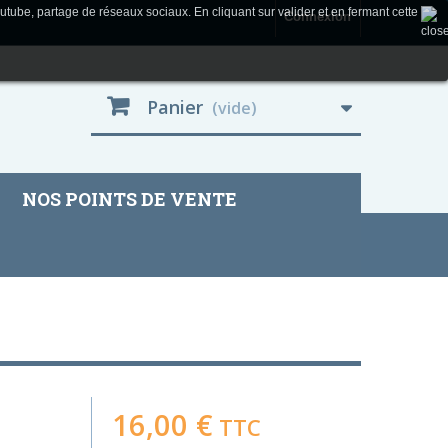
utube, partage de réseaux sociaux. En cliquant sur valider et en fermant cette
Connexion
Panier
(vide)
NOS POINTS DE VENTE
16,00 €
TTC