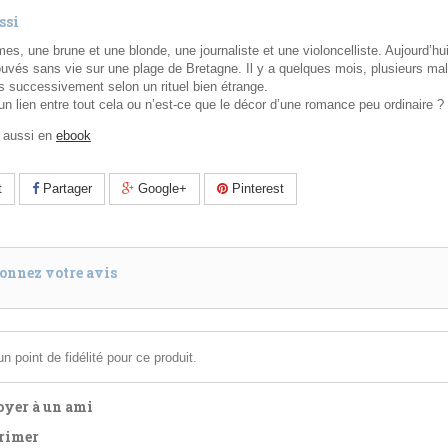
ssi
s, une brune et une blonde, une journaliste et une violoncelliste. Aujourd’hu
ouvés sans vie sur une plage de Bretagne. Il y a quelques mois, plusieurs mal
 successivement selon un rituel bien étrange.
l un lien entre tout cela ou n’est-ce que le décor d’une romance peu ordinaire ?
e aussi en
ebook
t
Partager
Google+
Pinterest
onnez votre avis
n point de fidélité pour ce produit.
yer à un ami
rimer