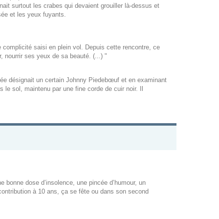
nait surtout les crabes qui devaient grouiller là-dessus et
sée et les yeux fuyants.
de complicité saisi en plein vol. Depuis cette rencontre, ce
 nourrir ses yeux de sa beauté. (...) "
stifiée désignait un certain Johnny Piedebœuf et en examinant
s le sol, maintenu par une fine corde de cuir noir. Il
 une bonne dose d’insolence, une pincée d’humour, un
 contribution à 10 ans, ça se fête ou dans son second