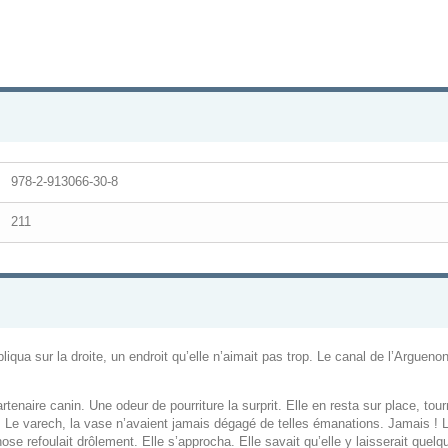
978-2-913066-30-8
211
bliqua sur la droite, un endroit qu’elle n’aimait pas trop. Le canal de l’Arguen
enaire canin. Une odeur de pourriture la surprit. Elle en resta sur place, tourn
ce. Le varech, la vase n’avaient jamais dégagé de telles émanations. Jamais ! 
se refoulait drôlement. Elle s’approcha. Elle savait qu’elle y laisserait quelq