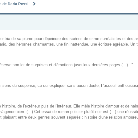
te de Daria Rossi
estria de sa plume pour dépeindre des scènes de crime surréalistes et des a
rio, des héroïnes charmantes, une fin inattendue, une écriture agréable. Un th
 réserve son lot de surprises et d'émotions jusqu'aux dernières pages (…) . "
n sens du suspense, ce qui explique, sans aucun doute, l 'acceuil enthousiasr
toire, de l'extérieur puis de l'intérieur. Elle mêle histoire d'amour et de hai
agence bien. (…) Cet essai de roman policier plutôt noir est (…) une réussite 
ent plaisant entre deux genres souvent séparés : histoire d'une relation amou