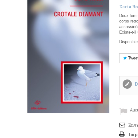
Daria Ro
Deux femme
corps retr
assassinés
Existe-t-i
Disponibl
Twee
D
Aucu
Envo
Imp