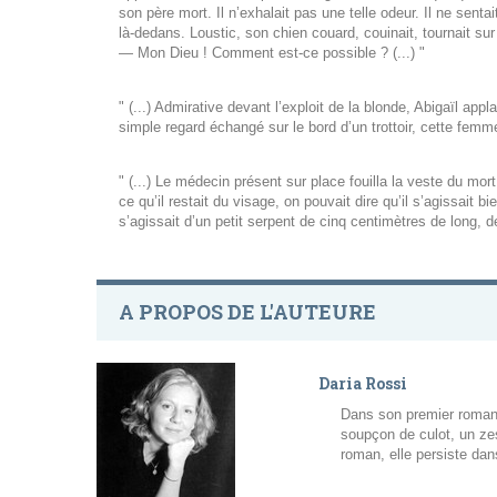
son père mort. Il n’exhalait pas une telle odeur. Il ne senta
là-dedans. Loustic, son chien couard, couinait, tournait su
— Mon Dieu ! Comment est-ce possible ? (...) "
" (...) Admirative devant l’exploit de la blonde, Abigaïl appl
simple regard échangé sur le bord d’un trottoir, cette femm
" (...) Le médecin présent sur place fouilla la veste du mor
ce qu’il restait du visage, on pouvait dire qu’il s’agissait b
s’agissait d’un petit serpent de cinq centimètres de long, de
A PROPOS DE L'AUTEURE
Daria Rossi
Dans son premier roman, 
soupçon de culot, un zes
roman, elle persiste dan