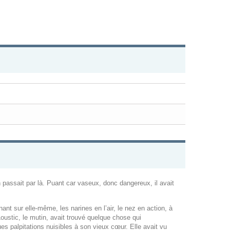
on passait par là. Puant car vaseux, donc dangereux, il avait
ant sur elle-même, les narines en l’air, le nez en action, à
Loustic, le mutin, avait trouvé quelque chose qui
ues palpitations nuisibles à son vieux cœur. Elle avait vu