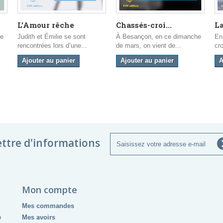
L'Amour rêche
Chassés-croi...
La
ée
Judith et Émilie se sont
À Besançon, en ce dimanche
En
rencontrées lors d’une...
de mars, on vient de...
cro
Ajouter au panier
Ajouter au panier
A
ettre d'informations
Mon compte
Mes commandes
e
Mes avoirs