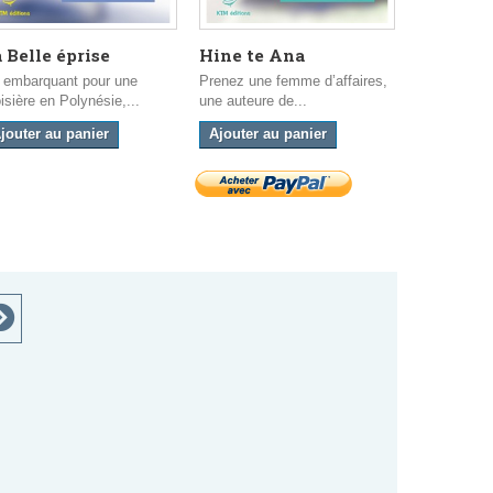
 Belle éprise
Hine te Ana
La Tactiq
 embarquant pour une
Prenez une femme d’affaires,
Lassée de sa
isière en Polynésie,...
une auteure de...
perdue au fi
jouter au panier
Ajouter au panier
Ajouter a