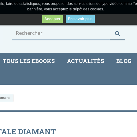
ite, faire des statistiques, vous proposer des services tiers de type vidéo comme Yo
bannière, vous acceptez le dépôt des cookies.
Accepter
En savoir plus
TOUS LES EBOOKS
ACTUALITÉS
BLOG
iamant
TALE DIAMANT