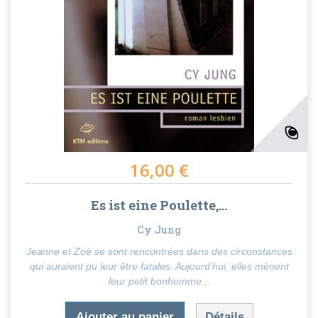
16,00 €
Es ist eine Poulette,...
Cy Jung
Jeanne et Zoé se sont rencontrées dans des circonstances
qui auraient pu leur être fatales. Aujourd’hui, elles mènent
leur petit bonhomme...
Ajouter au panier
Détails