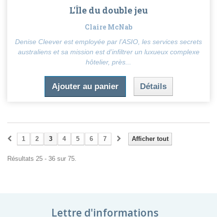
L'Île du double jeu
Claire McNab
Denise Cleever est employée par l’ASIO, les services secrets
australiens et sa mission est d’infiltrer un luxueux complexe
hôtelier, près...
Ajouter au panier
Détails
1
2
3
4
5
6
7
Afficher tout
Résultats 25 - 36 sur 75.
Lettre d'informations