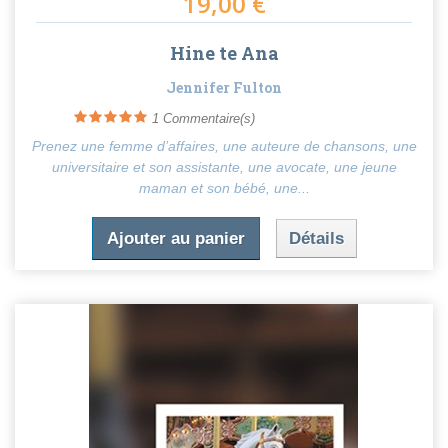
19,00 €
Hine te Ana
Jennifer Fulton
1
Commentaire(s)
Prenez une femme d’affaires, une auteure de chansons, une
universitaire et son assistante, une avocate, une jeune
maman et son bébé, une...
Ajouter au panier
Détails