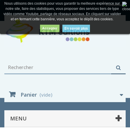
Nous utilisons des cookies pour vous garantir la meilleure expérience sur
Connexion
notre site, faire des statistiques, vous proposer des services tiers de type
vidéo comme Youtube, partage de réseaux sociaux. En cliquant sur valider
et en fermant cette bannière, vous acceptez le dépôt des cookies.
Accepter
En savoir plus
Panier
(vide)
MENU