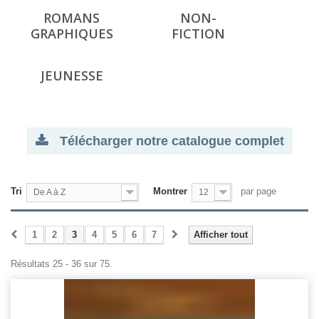
ROMANS
NON-
GRAPHIQUES
FICTION
JEUNESSE
Télécharger notre catalogue complet
Tri
Montrer
par page
De A à Z
12
1
2
3
4
5
6
7
Afficher tout
Résultats 25 - 36 sur 75.