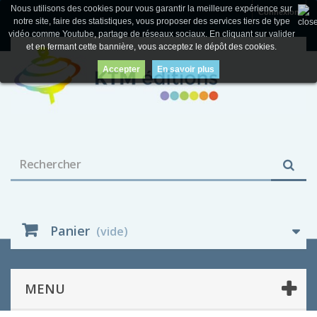
Nous utilisons des cookies pour vous garantir la meilleure expérience sur
Connexion
notre site, faire des statistiques, vous proposer des services tiers de type
vidéo comme Youtube, partage de réseaux sociaux. En cliquant sur valider
et en fermant cette bannière, vous acceptez le dépôt des cookies.
Accepter
En savoir plus
Panier
(vide)
MENU