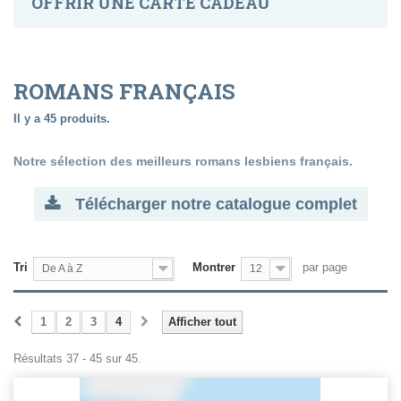
OFFRIR UNE CARTE CADEAU
ROMANS FRANÇAIS
Il y a 45 produits.
Notre sélection des meilleurs romans lesbiens français.
Télécharger notre catalogue complet
Tri
Montrer
par page
De A à Z
12
1
2
3
4
Afficher tout
Résultats 37 - 45 sur 45.