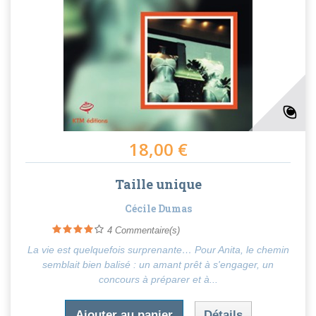
18,00 €
Taille unique
Cécile Dumas
4
Commentaire(s)
La vie est quelquefois surprenante… Pour Anita, le chemin
semblait bien balisé : un amant prêt à s'engager, un
concours à préparer et à...
Ajouter au panier
Détails