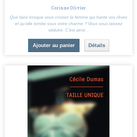
Corinne Olivier
Que faire lorsque vous croisez la femme qui hante vos rêves
et qu’elle tombe sous votre charme ? Vous vous laissez
séduire. C’est ainsi...
Ajouter au panier
Détails