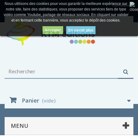
Nous utilisons des cookies pour vous garantir la meilleure expérience sur
Connexion
notre site, faire des statistiques, vous proposer des services tiers de type
vidéo comme Youtube, partage de réseaux sociaux. En cliquant sur valider
et en fermant cette bannière, vous acceptez le dépôt des cookies.
Accepter
En savoir plus
Panier
(vide)
MENU